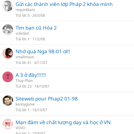
Gửi các thành viên lớp Pháp 2 khóa mình
requinblanc
Trả lời
0
26/3/08
Tìm bạn cũ Hóa 2
soledad
Trả lời
1
11/2/08
Nhớ quá Nga 98-01 ơi!!
smallmoon
Trả lời
61
6/11/07
A 3 ở đây!!!!!!
T
Thuy Phan
Trả lời
23
18/10/07
Siteweb pour Phap2 01-98
kennygunie
Trả lời
1
18/10/07
Mạn đàm về chất lượng dạy và học ở VN
VOVO
Trả lời
2
19/8/07