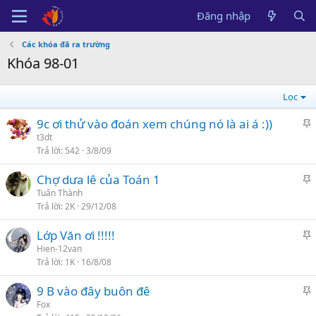
Đăng nhập
Các khóa đã ra trường
Khóa 98-01
Lọc
9c ơi thử vào đoán xem chúng nó là ai á :))
á
t3dt
Trả lời
542
3/8/09
n
l
Chợ dưa lê của Toán 1
ê
á
Tuấn Thành
n
Trả lời
2K
29/12/08
n
c
l
a
Lớp Văn ơi !!!!!
ê
o
á
Hien-12van
n
Trả lời
1K
16/8/08
n
c
l
a
9 B vào đây buôn đê
ê
o
á
Fox
n