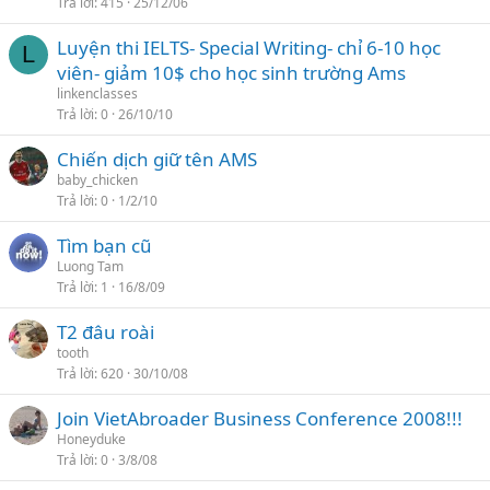
Trả lời
415
25/12/06
n
c
l
a
Luyện thi IELTS- Special Writing- chỉ 6-10 học
ê
L
o
viên- giảm 10$ cho học sinh trường Ams
n
linkenclasses
c
Trả lời
0
26/10/10
a
o
Chiến dịch giữ tên AMS
baby_chicken
Trả lời
0
1/2/10
Tìm bạn cũ
Luong Tam
Trả lời
1
16/8/09
T2 đâu roài
tooth
Trả lời
620
30/10/08
Join VietAbroader Business Conference 2008!!!
Honeyduke
Trả lời
0
3/8/08