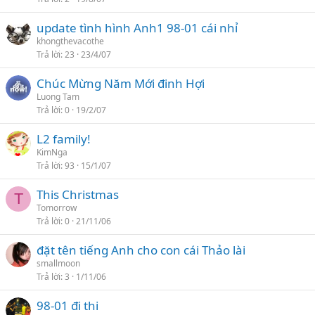
update tình hình Anh1 98-01 cái nhỉ
khongthevacothe
Trả lời
23
23/4/07
Chúc Mừng Năm Mới đinh Hợi
Luong Tam
Trả lời
0
19/2/07
L2 family!
KimNga
Trả lời
93
15/1/07
This Christmas
T
Tomorrow
Trả lời
0
21/11/06
đặt tên tiếng Anh cho con cái Thảo lài
smallmoon
Trả lời
3
1/11/06
98-01 đi thi