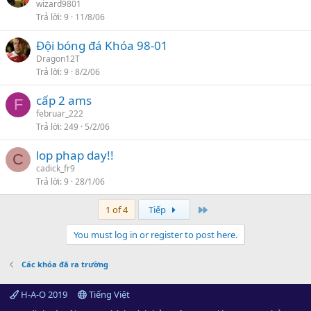
wizard9801
Trả lời
9
11/8/06
Đội bóng đá Khóa 98-01
Dragon12T
Trả lời
9
8/2/06
cấp 2 ams
F
februar_222
Trả lời
249
5/2/06
lop phap day!!
C
cadick_fr9
Trả lời
9
28/1/06
Cuối
1 of 4
Tiếp
You must log in or register to post here.
Các khóa đã ra trường
H-A-O 2019
Tiếng Việt