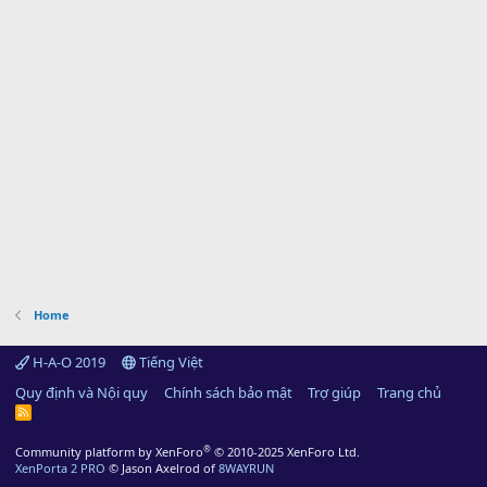
Home
H-A-O 2019
Tiếng Việt
Quy định và Nội quy
Chính sách bảo mật
Trợ giúp
Trang chủ
R
S
S
®
Community platform by XenForo
© 2010-2025 XenForo Ltd.
XenPorta 2 PRO
© Jason Axelrod of
8WAYRUN