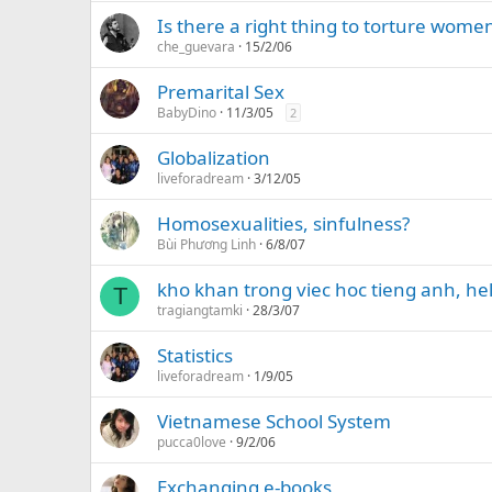
Is there a right thing to torture wome
che_guevara
15/2/06
Premarital Sex
BabyDino
11/3/05
2
Globalization
liveforadream
3/12/05
Homosexualities, sinfulness?
Bùi Phương Linh
6/8/07
kho khan trong viec hoc tieng anh, he
T
tragiangtamki
28/3/07
Statistics
liveforadream
1/9/05
Vietnamese School System
pucca0love
9/2/06
Exchanging e-books