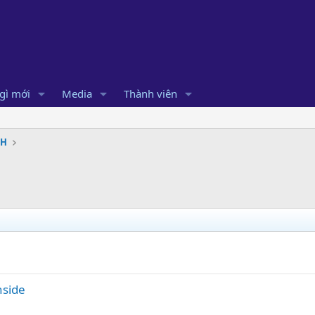
gì mới
Media
Thành viên
SH
nside