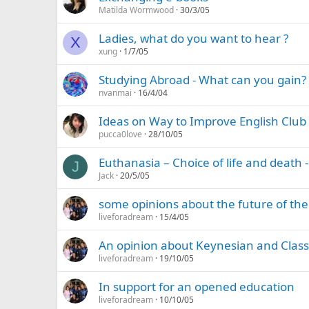
Matilda Wormwood
30/3/05
Ladies, what do you want to hear ?
X
xung
1/7/05
Studying Abroad - What can you gain?
nvanmai
16/4/04
Ideas on Way to Improve English Club
pucca0love
28/10/05
Euthanasia – Choice of life and death
J
Jack
20/5/05
some opinions about the future of th
liveforadream
15/4/05
An opinion about Keynesian and Class
liveforadream
19/10/05
In support for an opened education
liveforadream
10/10/05