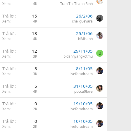
Xem
4K
Tran Thi Thanh Binh
Trả lời
15
26/2/06
Xem
4K
che_guevara
Trả lời
13
25/1/06
Xem
4K
NMHanh
Trả lời
12
29/11/05
B
Xem
3K
bidanhyangkotmu
Trả lời
3
8/11/05
Xem
3K
liveforadream
Trả lời
5
31/10/05
Xem
4K
pucca0love
Trả lời
0
19/10/05
Xem
2K
liveforadream
Trả lời
0
10/10/05
Xem
2K
liveforadream