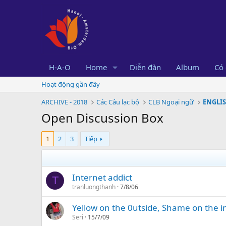
H-A-O
Home
Diễn đàn
Album
Có 
Hoạt động gần đây
ARCHIVE - 2018
Các Câu lạc bộ
CLB Ngoại ngữ
ENGLI
Open Discussion Box
1
2
3
Tiếp
Internet addict
T
tranluongthanh
7/8/06
Yellow on the 0utside, Shame on the i
Seri
15/7/09