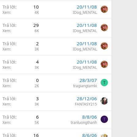
Trả lời
10
20/11/08
Xem
4K
IDog_MENTAL
Trả lời
29
20/11/08
Xem
6K
IDog_MENTAL
Trả lời
2
20/11/08
Xem
3K
IDog_MENTAL
Trả lời
4
20/11/08
Xem
3K
IDog_MENTAL
Trả lời
0
28/3/07
T
Xem
2K
tragiangtamki
Trả lời
3
28/12/06
Xem
3K
FANTASY215
Trả lời
6
8/8/06
T
Xem
5K
tranluongthanh
Trả lời
16
8/6/06