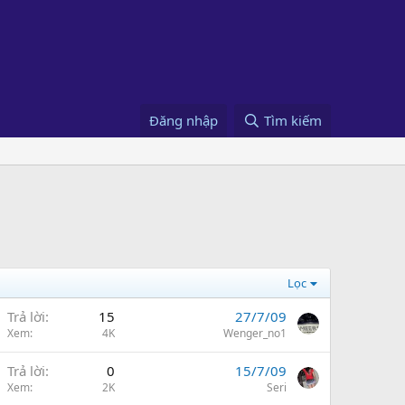
Đăng nhập
Tìm kiếm
Lọc
Trả lời
15
27/7/09
Xem
4K
Wenger_no1
Trả lời
0
15/7/09
Xem
2K
Seri