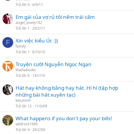
Trả lời
0
6/9/11
Em gái của vợ rủ tôi nếm trái cấm
angel_lovely192
Trả lời
1
20/2/11
Xin việc kiểu Úc :))
F
family
Trả lời
1
6/10/10
Truyện cười Nguyễn Ngọc Ngạn
thaihabooks
Trả lời
6
14/1/10
Hát hay không bằng hay hát. Hí hí (tập hợp
những bài hát xuyên tạc)
kieuminh
Trả lời
12
11/3/09
What happens if you don't pay your bills!
wildrock1989
Trả lời
4
28/2/09