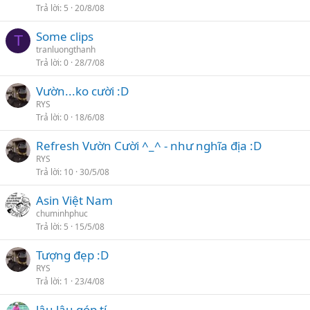
Trả lời
5
20/8/08
Some clips
T
tranluongthanh
Trả lời
0
28/7/08
Vườn...ko cười :D
RYS
Trả lời
0
18/6/08
Refresh Vườn Cười ^_^ - như nghĩa địa :D
RYS
Trả lời
10
30/5/08
Asin Việt Nam
chuminhphuc
Trả lời
5
15/5/08
Tượng đẹp :D
RYS
Trả lời
1
23/4/08
lâu lâu góp tí