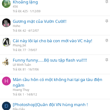
Khoảng lặng
ê
o
á
456
n
Trả lời
425
1/12/09
n
c
l
a
Gương mặt của Vườn Cười!!
ê
o
á
Hoho
n
Trả lời
42
4/12/07
n
c
l
a
Cái này lôi lại cho bà con mới vào VC này!
ê
o
á
Phong_bit
n
Trả lời
77
7/9/07
n
c
l
a
Funny funny.....Bộ sưu tập flash vui!!!!
ê
o
á
Lê Minh Tuấn
n
Trả lời
81
16/7/06
n
c
l
a
Màn cầu hôn có một không hai tại ga tàu điện
ê
H
o
ngầm
n
Hoang Thuy
c
Trả lời
1
14/8/12
a
o
[Photoshop]Quân đội VN hùng mạnh !
Đ
Đầu Gấu