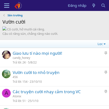
Đăng nhập
Sân trường
Vườn cười
Cô cười, hở mười cái răng.
Cậu có răng sún, chẳng răng nào cười.
Lọc
Giao lưu tí nào mọi người!
á
candy_honey
Trả lời
2K
5/8/22
n
l
Vườn cười to nhỏ truyện
ê
á
456
n
Trả lời
154
23/10/10
n
c
l
a
Các truyện cười nhạy cảm trong VC
ê
A
o
á
Atonix
n
Trả lời
51
25/1/10
n
c
l
a