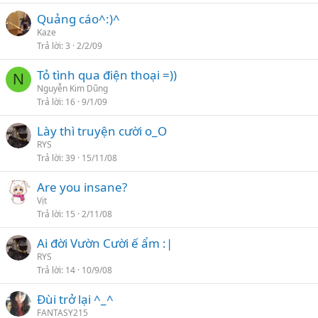
Quảng cáo^:)^
Kaze
Trả lời
3
2/2/09
Tỏ tình qua điện thoại =))
N
Nguyễn Kim Dũng
Trả lời
16
9/1/09
Lày thì truyện cười o_O
RYS
Trả lời
39
15/11/08
Are you insane?
Vịt
Trả lời
15
2/11/08
Ai đời Vườn Cười ế ẩm :|
RYS
Trả lời
14
10/9/08
Đùi trở lại ^_^
FANTASY215