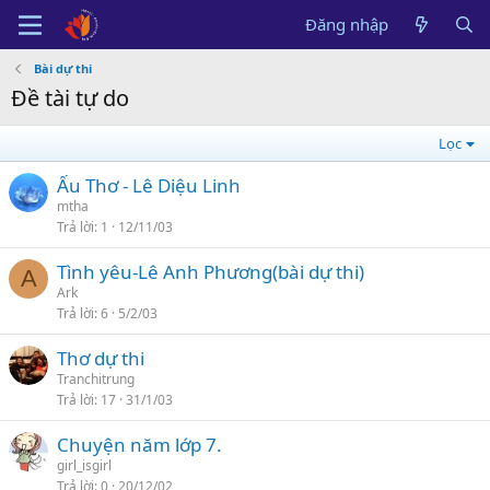
Đăng nhập
Bài dự thi
Đề tài tự do
Lọc
Ấu Thơ - Lê Diệu Linh
mtha
Trả lời
1
12/11/03
Tình yêu-Lê Anh Phương(bài dự thi)
A
Ark
Trả lời
6
5/2/03
Thơ dự thi
Tranchitrung
Trả lời
17
31/1/03
Chuyện năm lớp 7.
girl_isgirl
Trả lời
0
20/12/02