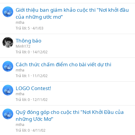
ê
o
Giới thiệu ban giám khảo cuộc thi "Nơi khởi đầu
n
của những ước mơ"
c
a
mtha
Trả lời
5
4/1/03
o
Thông báo
Minh172
Trả lời
0
14/12/02
Cách thức chấm điểm cho bài viết dự thi
mtha
Trả lời
1
11/12/02
LOGO Contest!
mtha
Trả lời
0
12/11/02
Quỹ đóng góp cho cuộc thi "Nơi Khởi Đầu của
những Ước Mơ"
mtha
Trả lời
0
4/11/02