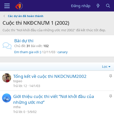
Đăng nhập
Các dự án đã hoàn thành
Cuộc thi NKĐCNƯM 1 (2002)
Cuộc thi "Nơi khởi đầu của những ước mơ 2002" đã kết thúc tốt đep.
Bài dự thi
Chủ đề
31
Bài viết
102
Em tham gia với :)
12/11/03
canary
Lọc
Tổng kết về cuộc thi NKDCNUM2002
á
togiao
Trả lời
12
14/1/03
n
l
Giới thiệu cuộc thi viết “Nơi khởi đầu của
ê
á
những ước mơ”
n
n
mtha
c
l
Trả lời
0
5/9/02
a