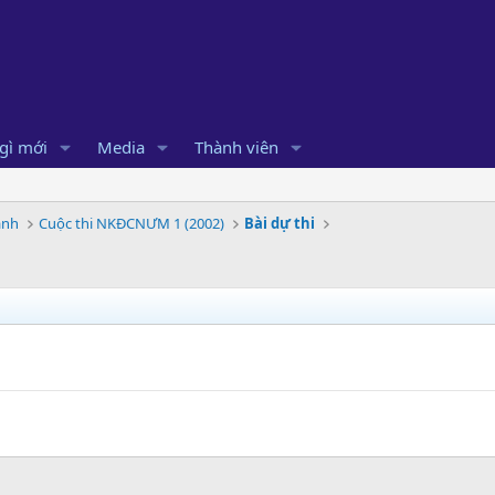
gì mới
Media
Thành viên
ành
Cuộc thi NKĐCNƯM 1 (2002)
Bài dự thi