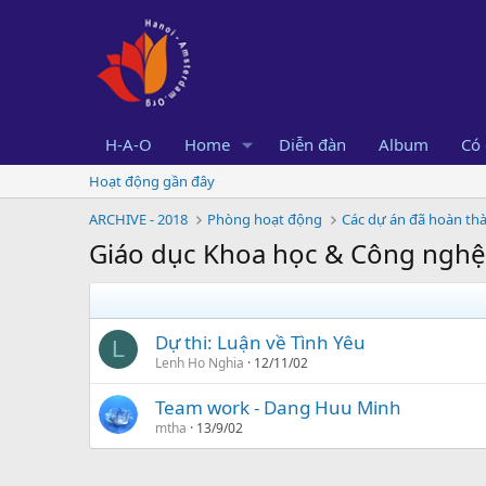
H-A-O
Home
Diễn đàn
Album
Có 
Hoạt động gần đây
ARCHIVE - 2018
Phòng hoạt động
Các dự án đã hoàn th
Giáo dục Khoa học & Công nghệ
Dự thi: Luận về Tình Yêu
L
Lenh Ho Nghia
12/11/02
Team work - Dang Huu Minh
mtha
13/9/02