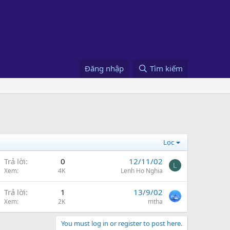
Đăng nhập
Tìm kiếm
Lọc
Trả lời
0
12/11/02
L
Xem
4K
Lenh Ho Nghia
Trả lời
1
13/9/02
Xem
2K
mtha
You must log in or register to post here.