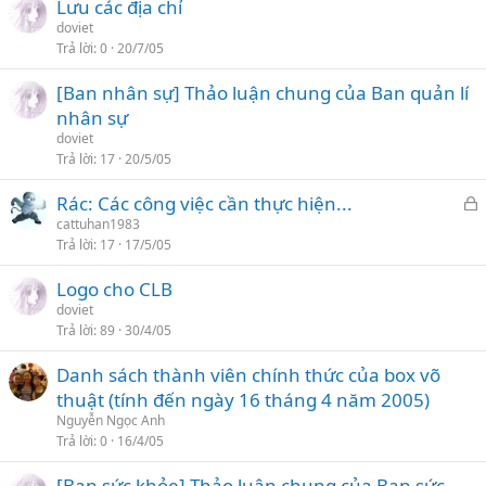
Lưu các địa chỉ
doviet
Trả lời
0
20/7/05
[Ban nhân sự] Thảo luận chung của Ban quản lí
nhân sự
doviet
Trả lời
17
20/5/05
Rác: Các công việc cần thực hiện...
ã
cattuhan1983
Trả lời
17
17/5/05
k
h
Logo cho CLB
ó
doviet
a
Trả lời
89
30/4/05
Danh sách thành viên chính thức của box võ
thuật (tính đến ngày 16 tháng 4 năm 2005)
Nguyễn Ngọc Anh
Trả lời
0
16/4/05
[Ban sức khỏe] Thảo luận chung của Ban sức