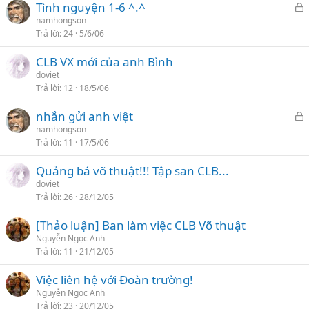
Tình nguyện 1-6 ^.^
ê
ã
namhongson
n
Trả lời
24
5/6/06
k
c
h
a
CLB VX mới của anh Bình
ó
o
doviet
a
Trả lời
12
18/5/06
nhắn gửi anh việt
ã
namhongson
Trả lời
11
17/5/06
k
h
Quảng bá võ thuật!!! Tập san CLB...
ó
doviet
a
Trả lời
26
28/12/05
[Thảo luận] Ban làm việc CLB Võ thuật
Nguyễn Ngọc Anh
Trả lời
11
21/12/05
Việc liên hệ với Đoàn trường!
Nguyễn Ngọc Anh
Trả lời
23
20/12/05