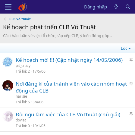
Đăng nhập
CLB Võ thuật
Kế hoạch phát triển CLB Võ Thuật
Các thảo luận về việc tổ chức, sắp xếp CLB, ý kiến đóng góp...
Lọc
Kế hoạch mới !!! (Cập nhật ngày 14/05/2006)
á
pit_crazy
Trả lời
2
17/5/06
n
l
Nơi đăng kí của thành viên vào các nhóm hoạt
ê
á
động của CLB
n
n
narisie
c
l
Trả lời
5
3/4/06
a
ê
o
Đội ngũ làm việc của CLB Võ thuật (chú giải)
n
á
doviet
c
Trả lời
0
19/1/05
n
a
l
o