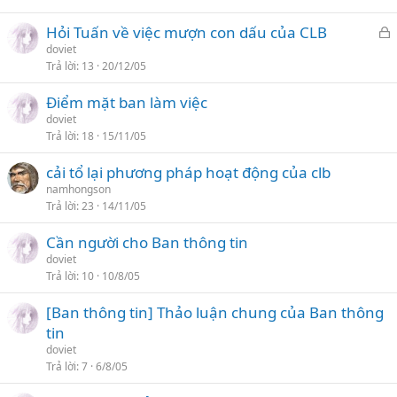
Hỏi Tuấn về việc mượn con dấu của CLB
ã
doviet
Trả lời
13
20/12/05
k
h
Điểm mặt ban làm việc
ó
doviet
a
Trả lời
18
15/11/05
cải tổ lại phương pháp hoạt động của clb
namhongson
Trả lời
23
14/11/05
Cần người cho Ban thông tin
doviet
Trả lời
10
10/8/05
[Ban thông tin] Thảo luận chung của Ban thông
tin
doviet
Trả lời
7
6/8/05