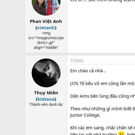
Phan Việt Anh
(
vietanh
)
<img
src="images/misc/pn
khrts1.gif"
align="middle"
1/10/02
Em chào cả nhà ..
(Chị Tố kêu vô em cũng lần mò 
Thụy Miên
Dân Ams bên Sing đâu cũng nhi
(
kidzsua
)
Thành viên danh dự
Theo như những gì mình biết th
Junior College.
Khi các em sang, chắc chắn sẽ 
liên lạc với nhà trường.
, hơ