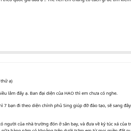
thử ạ)
ều lắm đấy ạ. Ban đại diện của HAO thì em chưa có nghe.
ì 7 bạn đi theo diện chính phủ Sing giúp đỡ đào tạo, sẽ sang đâ
có người của nhà trường đón ở sân bay, và đưa về ký túc xá của tr
n nữa hàng năm có khoảng trên dưới trăm em từ mọi miền đất n