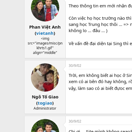
Theo thông tin em mới nhận đượ
Còn việc họ học trường nào thì
sang học Trung học thôi ... => 
Phan Việt Anh
không lo ... đâu ... )
(
vietanh
)
<img
Về vấn đề đại diện tại Sing th
src="images/misc/pn
khrts1.gif"
align="middle"
30/9/02
Trời, em không biết ai học ở S
xem có ai bên đó hay không, rồ
vậy, làm sao có ai biết đựoc em
Ngô Tố Giao
(
togiao
)
Administrator
30/9/02
Chị ơi ... Site mình không sear