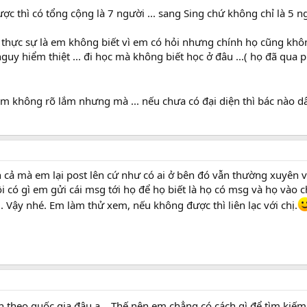
c thì có tổng cộng là 7 người ... sang Sing chứ không chỉ là 5 ng
 thực sự là em không biết vì em có hỏi nhưng chính họ cũng không 
nguy hiểm thiệt ... đi học mà không biết học ở đâu ...( họ đã qua p
ì em không rõ lắm nhưng mà ... nếu chưa có đại diện thì bác nào 
in cả mà em lại post lên cứ như có ai ở bên đó vẫn thường xuyên v
i có gì em gửi cái msg tới họ để họ biết là họ có msg và họ vào 
. Vậy nhé. Em làm thử xem, nếu không được thì liên lạc với chị.
ch theo quốc gia đâu ạ .. Thế nên em chẳng có cách gì để tìm kiếm