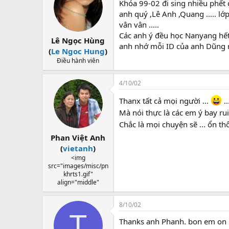
Khóa 99-02 đi sing nhiều phết
anh quý ,Lê Anh ,Quang ..... lớp
vân vân .....
Các anh ý đều học Nanyang hế
Lê Ngọc Hùng
anh nhớ mỗi ID của anh Dũng 
(
Le Ngoc Hung
)
Điều hành viên
4/10/02
Thanx tất cả mọi người ...
..
Mà nói thực là các em ý bay rui 
Chắc là mọi chuyện sẽ ... ổn thô
Phan Việt Anh
(
vietanh
)
<img
src="images/misc/pn
khrts1.gif"
align="middle"
8/10/02
T
Thanks anh Phanh. bon em on ro