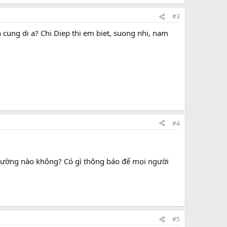
#3
ung di a? Chi Diep thi em biet, suong nhi, nam
#4
trường nào không? Có gì thông báo để mọi người
#5