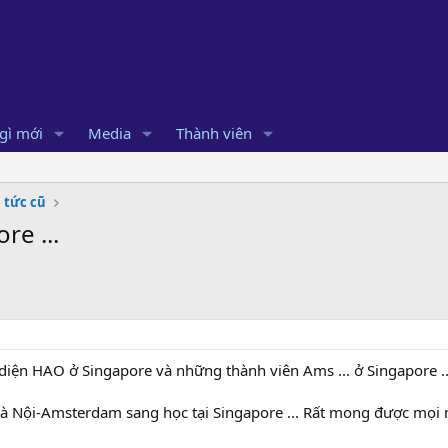
gì mới
Media
Thành viên
 tức cũ
re ...
 diện HAO ở Singapore và những thành viên Ams ... ở Singapore ..
Hà Nội-Amsterdam sang học tại Singapore ... Rất mong được mọi n