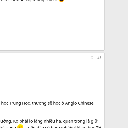
#8
y học Trung Học, thường sẽ học ở Anglo Chinese
ường. Ko phải lo lắng nhiều ha, quan trọng là giữ
ước sang
.. nên dân số học sinh Việt Nam học TH