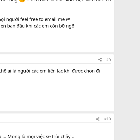
ọi người feel free to email me @
uen ban đầu khi các em còn bỡ ngỡ.
#9
hế ai là người các em liên lạc khi được chọn đi
#10
.. Mong là mọi việc sẽ trôi chảy ...