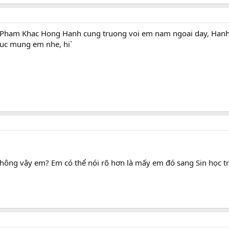
a Pham Khac Hong Hanh cung truong voi em nam ngoai day, Hanh c
huc mung em nhe, hi`
không vậy em? Em có thể nói rõ hơn là mấy em đó sang Sin học 