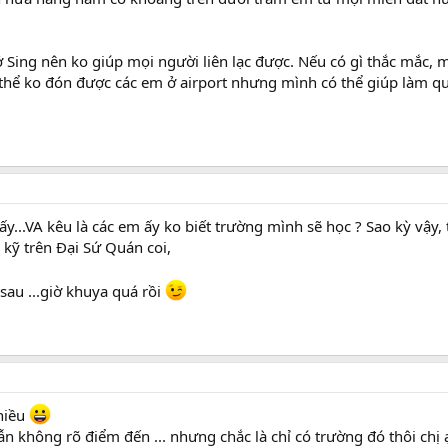
 Sing nên ko giúp mọi người liên lạc được. Nếu có gì thắc mắc, m
 thể ko đón được các em ở airport nhưng mình có thể giúp làm q
y...VA kêu là các em ấy ko biết trường mình sẽ học ? Sao kỳ vậy, t
 kỹ trên Đại Sứ Quán coi,
sau ...giờ khuya quá rồi
hiều
 không rõ điểm đến ... nhưng chắc là chỉ có trường đó thôi chị ạ .