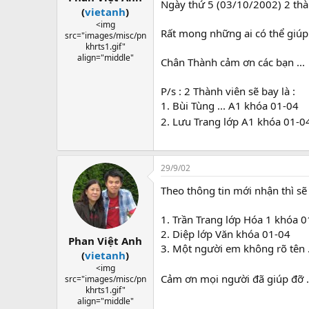
Ngày thứ 5 (03/10/2002) 2 thàn
(
vietanh
)
<img
Rất mong những ai có thể giúp 
src="images/misc/pn
khrts1.gif"
align="middle"
Chân Thành cảm ơn các bạn ...
P/s : 2 Thành viên sẽ bay là :
1. Bùi Tùng ... A1 khóa 01-04
2. Lưu Trang lớp A1 khóa 01-04
29/9/02
Theo thông tin mới nhận thì sẽ
1. Trần Trang lớp Hóa 1 khóa 
2. Diệp lớp Văn khóa 01-04
Phan Việt Anh
3. Một người em không rõ tên 
(
vietanh
)
<img
Cảm ơn mọi người đã giúp đỡ .
src="images/misc/pn
khrts1.gif"
align="middle"