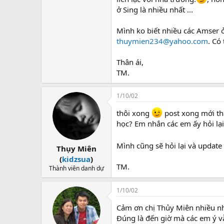
ở Sing là nhiều nhất ...
Mình ko biết nhiều các Amser ở
thuymien234@yahoo.com
. Có
Thân ái,
TM.
1/10/02
thôi xong
post xong mới thấ
học? Em nhắn các em ấy hỏi lại
Mình cũng sẽ hỏi lại và update 
Thụy Miên
(
kidzsua
)
TM.
Thành viên danh dự
1/10/02
Cảm ơn chị Thủy Miên nhiều n
Đúng là đến giờ mà các em ý vẫn