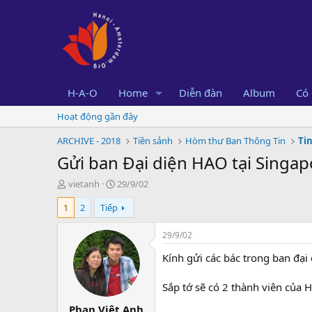
H-A-O
Home
Diễn đàn
Album
Có 
Hoạt động gần đây
ARCHIVE - 2018
Tiền sảnh
Hòm thư Ban Thông Tin
Tin
Gửi ban Đại diện HAO tại Singapo
B
N
vietanh
29/9/02
ắ
g
1
2
Tiếp
t
à
đ
y
ầ
b
29/9/02
u
ắ
Kính gửi các bác trong ban đại
t
đ
ầ
Sắp tớ sẽ có 2 thành viên của 
u
Phan Việt Anh