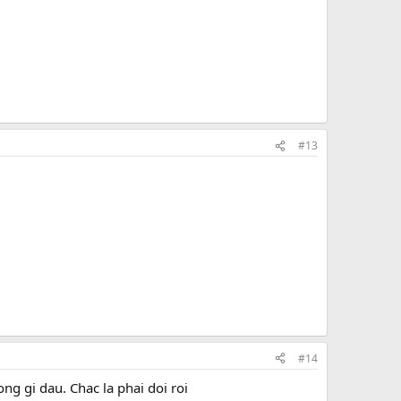
#13
#14
g gi dau. Chac la phai doi roi