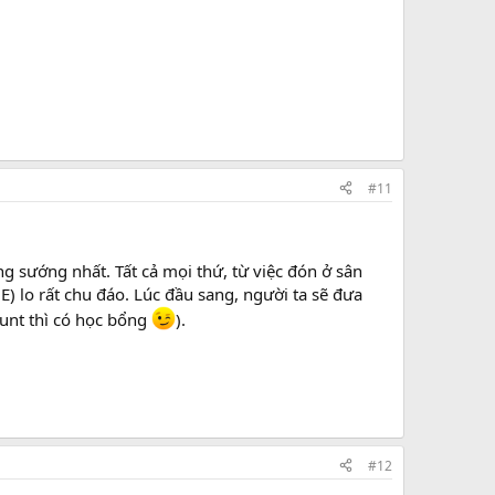
#11
ng sướng nhất. Tất cả mọi thứ, từ việc đón ở sân
) lo rất chu đáo. Lúc đầu sang, người ta sẽ đưa
ount thì có học bổng
).
#12