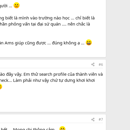
ười ...
biết là mình vào trường nào học ... chỉ biết là
hần phỏng vấn tại đại sứ quán .... nên chắc là
dân Ams giúp cũng được ... đúng không ạ ...
#6
ào đây vậy. Em thử search profile của thành viên và
check... Làm phải như vậy chứ tự dưng khơi khơi
#7
 hết ... Mong chị thông cảm ..