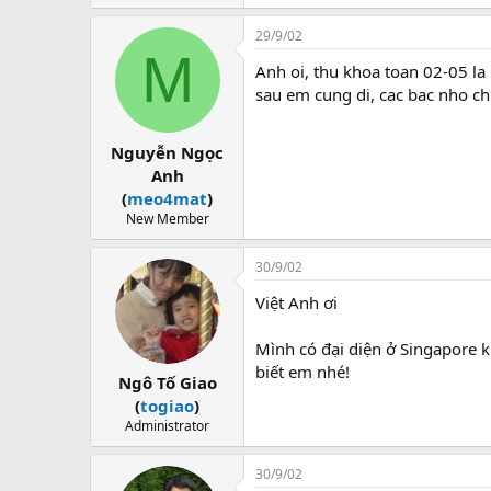
29/9/02
M
Anh oi, thu khoa toan 02-05 l
sau em cung di, cac bac nho c
Nguyễn Ngọc
Anh
(
meo4mat
)
New Member
30/9/02
Việt Anh ơi
Mình có đại diện ở Singapore 
biết em nhé!
Ngô Tố Giao
(
togiao
)
Administrator
30/9/02