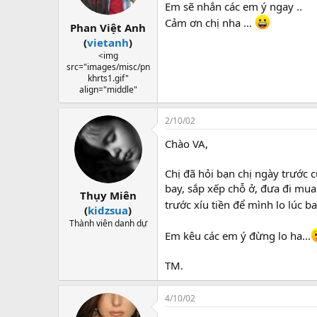
Em sẽ nhắn các em ý ngay ..
Cảm ơn chị nha ...
Phan Việt Anh
(
vietanh
)
<img
src="images/misc/pn
khrts1.gif"
align="middle"
2/10/02
Chào VA,
Chị đã hỏi bạn chị ngày trước c
bay, sắp xếp chỗ ở, đưa đi mua
Thụy Miên
trước xíu tiền để mình lo lúc 
(
kidzsua
)
Thành viên danh dự
Em kêu các em ý đừng lo ha...
TM.
4/10/02