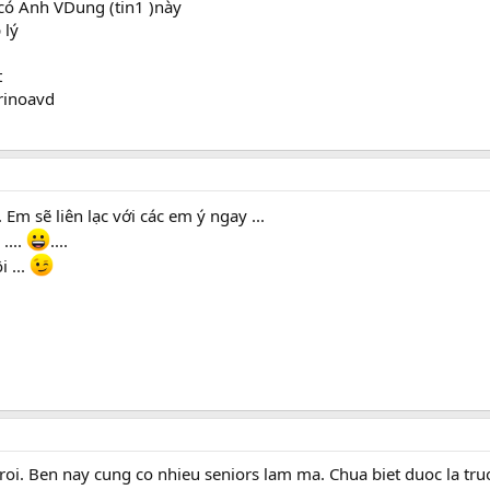
 có Anh VDung (tin1 )này
 lý
t
rinoavd
. Em sẽ liên lạc với các em ý ngay ...
....
....
i ...
i. Ben nay cung co nhieu seniors lam ma. Chua biet duoc la truon