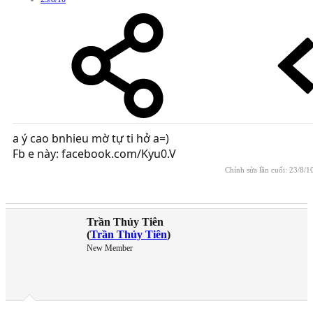
a ý cao bnhieu mờ tự ti hở a=)
Fb e này: facebook.com/Kyu0.V
Chỉnh sửa lần cuối:
23/8/1
Trần Thủy Tiên
(
Trần Thủy Tiên
)
New Member