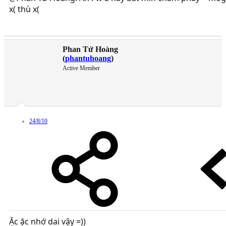
x( thù x(
Phan Tử Hoàng
(
phantuhoang
)
Active Member
24/8/10
Ặc ặc nhớ dai vậy =))