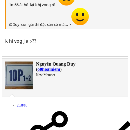
1m66 à thôi lại k hị vọng rồi
@Duy: con gái thì đặc sản có mà ... >
k hi vọg j a :-??
Nguyễn Quang Duy
(
o0hoainiem
)
New Member
23/8/10