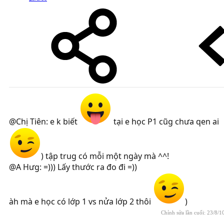
@Chị Tiên: e k biết
tại e học P1 cũg chưa qen ai
) tập trug có mỗi một ngày mà ^^!
@A Hưg: =))) Lấy thước ra đo đi =))
àh mà e học có lớp 1 vs nửa lớp 2 thôi
)
Chỉnh sửa lần cuối:
23/8/1