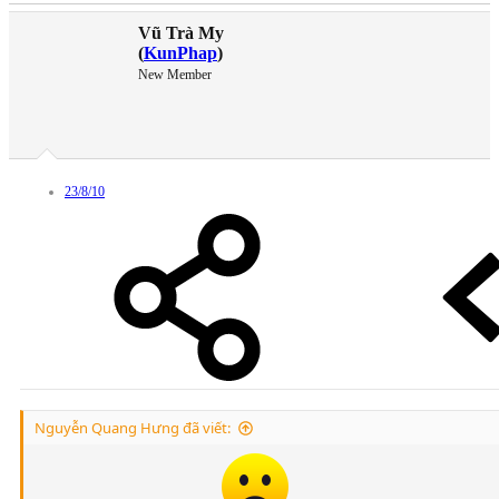
Vũ Trà My
(
KunPhap
)
New Member
23/8/10
Nguyễn Quang Hưng đã viết: