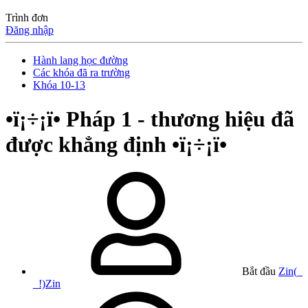
Trình đơn
Đăng nhập
Hành lang học đường
Các khóa đã ra trường
Khóa 10-13
•ï¡÷¡ï• Pháp 1 - thương hiệu đã
được khẳng định •ï¡÷¡ï•
Bắt đầu
Zin(_
_!)Zin