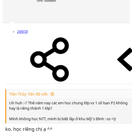
New Member
24/8/10
Trần Thủy Tiên đã viết:
Uh huh :-? Thế năm nay các em học chung lớp vs 1 số bạn P2 không
hay là riêng thành 1 lớp?
Mình không học NTT, mình bị biệt lập ở khu Mỹ's Đình :-ss =))
ko. học riêng chị ạ ^^