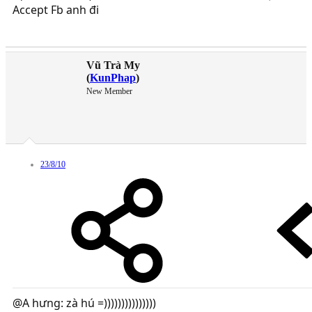
Accept Fb anh đi
Vũ Trà My
(
KunPhap
)
New Member
23/8/10
@A hưng: zà hú =)))))))))))))))