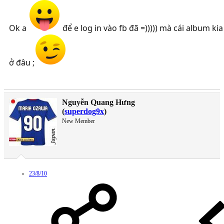
Ok a
để e log in vào fb đã =))))) mà cái album kia
ở đâu ;
Nguyễn Quang Hưng
(
superdog9x
)
New Member
23/8/10