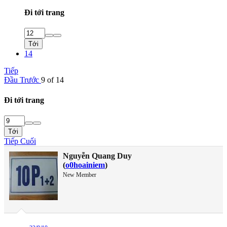
Đi tới trang
Tới
14
Tiếp
Đầu
Trước
9 of 14
Đi tới trang
Tới
Tiếp
Cuối
Nguyễn Quang Duy
(
o0hoainiem
)
New Member