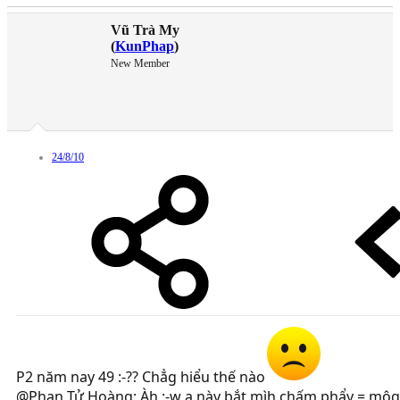
Vũ Trà My
(
KunPhap
)
New Member
24/8/10
P2 năm nay 49 :-?? Chẳg hiểu thế nào
@Phan Tử Hoàng: Àh :-w a này bắt mìh chấm phẩy = môg