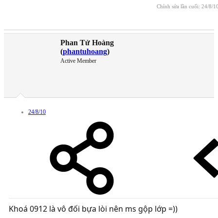
Chỉnh sửa lần cuối:
24/8/1
Phan Tử Hoàng
(
phantuhoang
)
Active Member
24/8/10
Khoá 0912 là vô đối bựa lòi nên ms gộp lớp =))