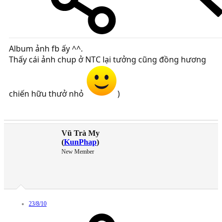
Album ảnh fb ấy ^^.
Thấy cái ảnh chup ở NTC lại tưởng cũng đồng hương
chiến hữu thưở nhỏ
)
Vũ Trà My
(
KunPhap
)
New Member
23/8/10