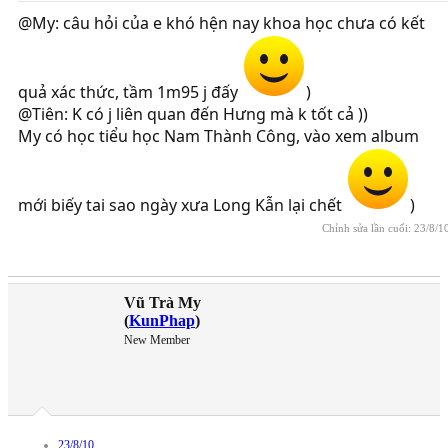
@My: câu hỏi của e khó hện nay khoa học chưa có kết
quả xác thức, tầm 1m95 j đấy
)
@Tiên: K có j liên quan đến Hưng mà k tốt cả ))
My có học tiểu học Nam Thành Công, vào xem album
mới biếy tai sao ngày xưa Long Kẫn lại chết
)
Chỉnh sửa lần cuối:
23/8/1
Vũ Trà My
(
KunPhap
)
New Member
23/8/10