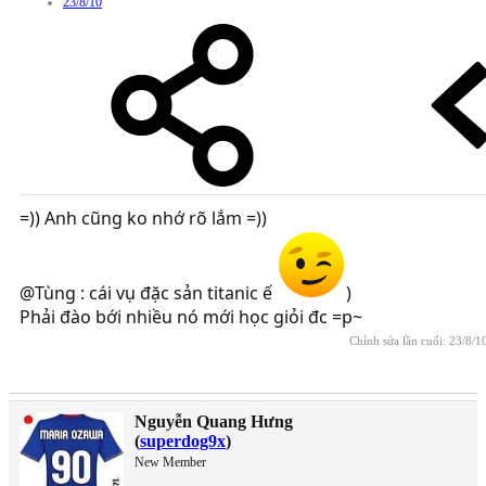
23/8/10
=)) Anh cũng ko nhớ rõ lắm =))
@Tùng : cái vụ đặc sản titanic ế
)
Phải đào bới nhiều nó mới học giỏi đc =p~
Chỉnh sửa lần cuối:
23/8/1
Nguyễn Quang Hưng
(
superdog9x
)
New Member