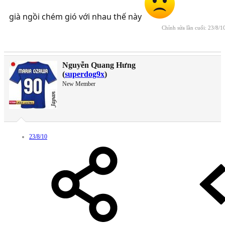
già ngồi chém gió với nhau thế này
Chỉnh sửa lần cuối:
23/8/1
Nguyễn Quang Hưng
(
superdog9x
)
New Member
23/8/10