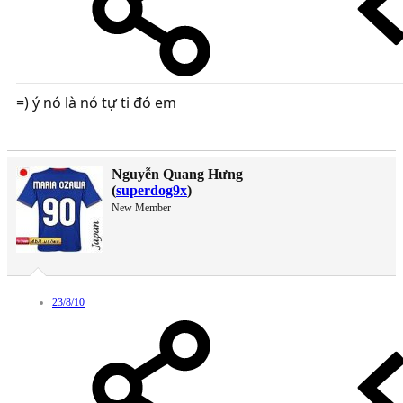
=) ý nó là nó tự ti đó em
Nguyễn Quang Hưng
(
superdog9x
)
New Member
23/8/10