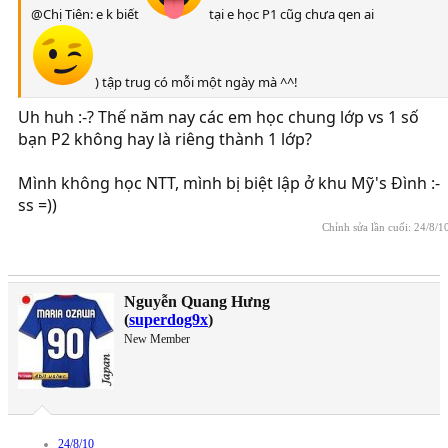
@Chị Tiên: e k biết
tại e học P1 cũg chưa qen ai
) tập trug có mỗi một ngày mà ^^!
Uh huh :-? Thế năm nay các em học chung lớp vs 1 số
bạn P2 không hay là riêng thành 1 lớp?
Mình không học NTT, mình bị biệt lập ở khu Mỹ's Đình :-
ss =))
Chỉnh sửa lần cuối:
24/8/1
Nguyễn Quang Hưng
(
superdog9x
)
New Member
24/8/10