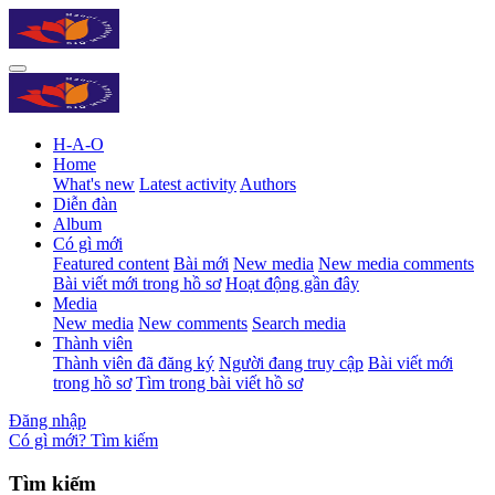
H-A-O
Home
What's new
Latest activity
Authors
Diễn đàn
Album
Có gì mới
Featured content
Bài mới
New media
New media comments
Bài viết mới trong hồ sơ
Hoạt động gần đây
Media
New media
New comments
Search media
Thành viên
Thành viên đã đăng ký
Người đang truy cập
Bài viết mới
trong hồ sơ
Tìm trong bài viết hồ sơ
Đăng nhập
Có gì mới?
Tìm kiếm
Tìm kiếm