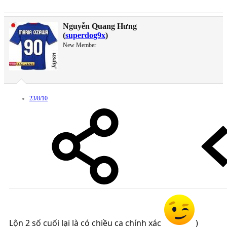
Nguyễn Quang Hưng
(
superdog9x
)
New Member
23/8/10
Lộn 2 số cuối lại là có chiều ca chính xác
)