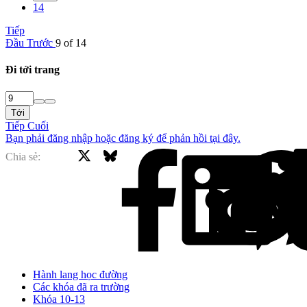
14
Tiếp
Đầu
Trước
9 of 14
Đi tới trang
Tới
Tiếp
Cuối
Bạn phải đăng nhập hoặc đăng ký để phản hồi tại đây.
X
Bluesky
Facebook
Chia sẻ:
Hành lang học đường
Các khóa đã ra trường
Khóa 10-13