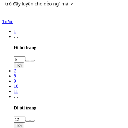
trò đấy luyện cho dẻo ng` mà :>
Trước
1
…
Đi tới trang
Tới
7
8
9
10
11
…
Đi tới trang
Tới