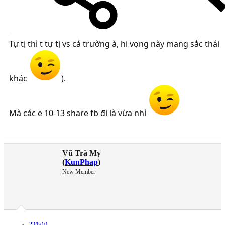
Tự tị thì t tự tị vs cả trường à, hi vọng này mang sắc thái
khác
).
Mà các e 10-13 share fb đi là vừa nhỉ
Vũ Trà My
(
KunPhap
)
New Member
23/8/10