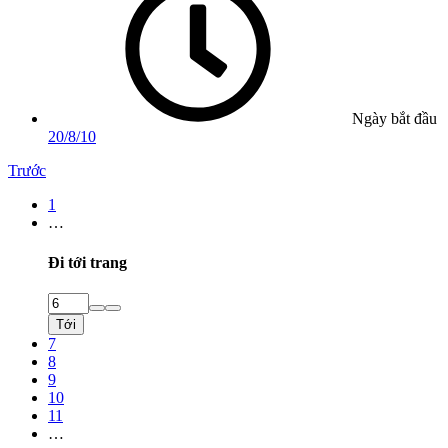
Ngày bắt đầu
20/8/10
Trước
1
…
Đi tới trang
Tới
7
8
9
10
11
…