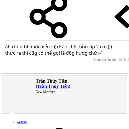
àh rồi :> bh mới hiểu =))) Kẩn chết hồi cấp 2 cơ=)))
thực ra thì cũg có thể gọi là đồg hươg chứ :-"
Chỉnh sửa lần cuối:
23/8/1
Trần Thủy Tiên
(
Trần Thủy Tiên
)
New Member
24/8/10