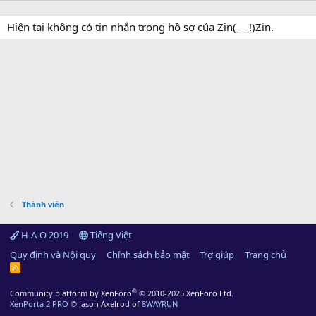
Hiện tại không có tin nhắn trong hồ sơ của Zin(_ _!)Zin.
Thành viên
H-A-O 2019
Tiếng Việt
Quy định và Nội quy
Chính sách bảo mật
Trợ giúp
Trang chủ
R
S
S
®
Community platform by XenForo
© 2010-2025 XenForo Ltd.
XenPorta 2 PRO
© Jason Axelrod of
8WAYRUN