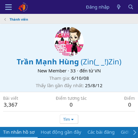
Đăng nhập
Thành viên
Trần Mạnh Hùng
(
Zin(_ _!)Zin
)
New Member
·
33
·
đến từ
VN
Tham gia
6/10/08
Thấy lần gần đây nhất
25/8/12
Bài viết
Điểm tương tác
Điểm
3,367
0
0
Tìm
Tin nhắn hồ sơ
Hoạt động gần đây
Các bài đăng
Giới thi