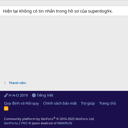
Hiện tại không có tin nhắn trong hồ sơ của superdog9x.
Thành viên
H-A-O 2019
Tiếng Việt
Quy định và Nội quy
Chính sách bảo mật
Trợ giúp
Trang chủ
R
S
S
®
Community platform by XenForo
© 2010-2025 XenForo Ltd.
XenPorta 2 PRO
© Jason Axelrod of
8WAYRUN