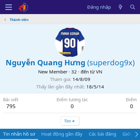
Đăng nhập
Thành viên
Nguyễn Quang Hưng
(
superdog9x
)
New Member
·
32
·
đến từ
VN
Tham gia
14/8/09
Thấy lần gần đây nhất
18/5/14
Bài viết
Điểm tương tác
Điểm
795
0
0
Tìm
Tin nhắn hồ sơ
Hoạt động gần đây
Các bài đăng
Giới thi