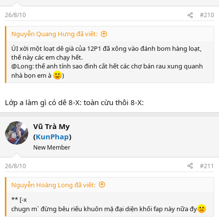
26/8/10
#210
Nguyễn Quang Hưng đã viết:
ÚI xời một loạt dê già của 12P1 đã xông vào đánh bom hàng loạt,
thế này các em chạy hết.
@Long: thế anh tính sao đinh cắt hết các chợ bán rau xung quanh
nhà bọn em à
)
Lớp a làm gì có dê 8-X: toàn cừu thôi 8-X:
Vũ Trà My
(
KunPhap
)
New Member
26/8/10
#211
Nguyễn Hoàng Long đã viết:
** [-x
chugn m` đừng bêu riếu khuôn mặ đại diện khối fap này nữa đy