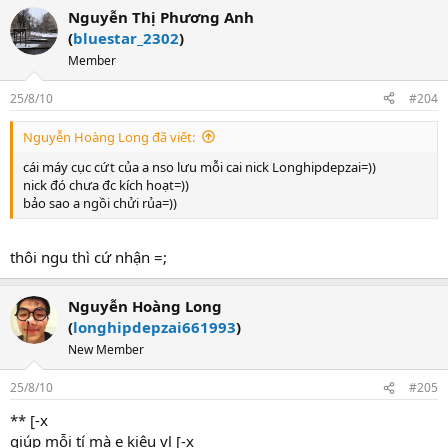
Nguyễn Thị Phương Anh
(
bluestar_2302
)
Member
25/8/10
#204
Nguyễn Hoàng Long đã viết:
cái máy cục cứt của a nso lưu mỗi cai nick Longhipdepzai=))
nick đó chưa đc kích hoạt=))
bảo sao a ngồi chửi rủa=))
thôi ngu thì cứ nhận =;
Nguyễn Hoàng Long
(
longhipdepzai661993
)
New Member
25/8/10
#205
** [-x
giúp mỗi tí mà e kiêu vl [-x