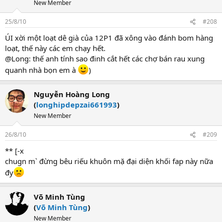
New Member
25/8/10
#208
ÚI xời một loạt dê già của 12P1 đã xông vào đánh bom hàng
loạt, thế này các em chạy hết.
@Long: thế anh tính sao đinh cắt hết các chợ bán rau xung
quanh nhà bọn em à
)
Nguyễn Hoàng Long
(
longhipdepzai661993
)
New Member
26/8/10
#209
** [-x
chugn m` đừng bêu riếu khuôn mặ đại diện khối fap này nữa
đy
Võ Minh Tùng
(
Võ Minh Tùng
)
New Member