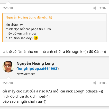
25/8/10
#202
Nguyễn Hoàng Long đã viết:
xin chào :-w
mình đọc hết các page trk r` :-w
méy bồ vui tính vl :-w
h` thì tính sao đey /
ts thế có fải là nhờ em mà anh nhớ ra tên sign k =)) đồ đần =))
Nguyễn Hoàng Long
(
longhipdepzai661993
)
New Member
25/8/10
#203
cái máy cục cứt của a nso lưu mỗi cai nick Longhipdepzai=))
nick đó chưa đc kích hoạt=))
bảo sao a ngồi chửi rủa=))