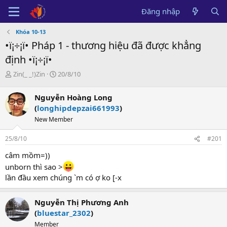
Đăng nhập
Khóa 10-13
•ï¡÷¡ï• Pháp 1 - thương hiệu đã được khẳng
định •ï¡÷¡ï•
B
N
Zin(_ _!)Zin
20/8/10
ắ
g
t
à
Nguyễn Hoàng Long
đ
y
(
longhipdepzai661993
)
ầ
b
u
ắ
New Member
t
đ
25/8/10
#201
ầ
câm mồm=))
u
unborn thì sao >
lần đầu xem chúng `m có ợ ko [-x
Nguyễn Thị Phương Anh
(
bluestar_2302
)
Member