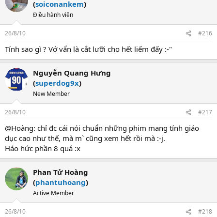
(
soiconankem
)
Điều hành viên
26/8/10
#216
Tính sao gì ? Vớ vẩn là cắt lưỡi cho hết liếm đấy :-"
Nguyễn Quang Hưng
(
superdog9x
)
New Member
26/8/10
#217
@Hoàng: chỉ đc cái nói chuẩn những phim mang tính giáo
dục cao như thế, mà m` cũng xem hết rồi mà :-j.
Háo hức phần 8 quá :x
Phan Tử Hoàng
(
phantuhoang
)
Active Member
26/8/10
#218