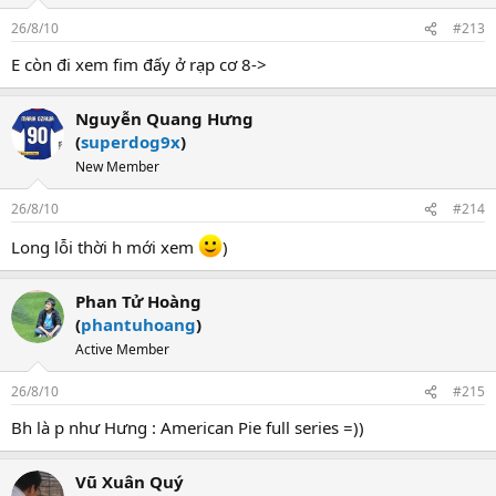
26/8/10
#213
E còn đi xem fim đấy ở rạp cơ 8->
Nguyễn Quang Hưng
(
superdog9x
)
New Member
26/8/10
#214
Long lỗi thời h mới xem
)
Phan Tử Hoàng
(
phantuhoang
)
Active Member
26/8/10
#215
Bh là p như Hưng : American Pie full series =))
Vũ Xuân Quý