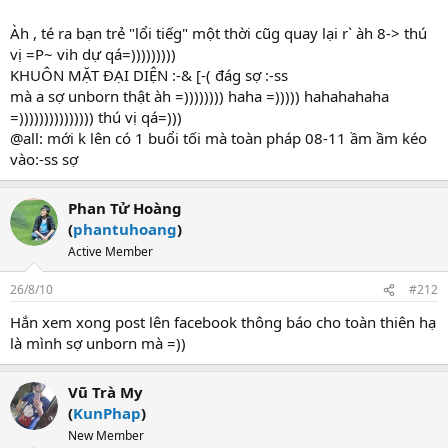
Àh , té ra bạn trẻ "lổi tiếg" một thời cũg quay lại r` àh 8-> thú
vị =P~ vih dự qá=)))))))))
KHUÔN MẶT ĐẠI DIỆN :-& [-( đág sợ :-ss
mà a sợ unborn thật àh =)))))))) haha =))))) hahahahaha
=))))))))))))))) thú vị qá=)))
@all: mới k lên có 1 buổi tối mà toàn pháp 08-11 ầm ầm kéo
vào:-ss sợ
Phan Tử Hoàng
(
phantuhoang
)
Active Member
26/8/10
#212
Hắn xem xong post lên facebook thông báo cho toàn thiên hạ
là mình sợ unborn mà =))
Vũ Trà My
(
KunPhap
)
New Member