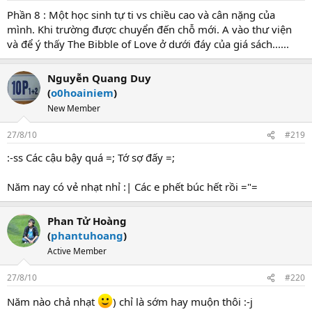
Phần 8 : Một học sinh tự ti vs chiều cao và cân nặng của
mình. Khi trường được chuyển đến chỗ mới. A vào thư viện
và để ý thấy The Bibble of Love ở dưới đáy của giá sách......
Nguyễn Quang Duy
(
o0hoainiem
)
New Member
27/8/10
#219
:-ss Các cậu bậy quá =; Tớ sợ đấy =;
Năm nay có vẻ nhạt nhỉ :| Các e phết búc hết rồi ="=
Phan Tử Hoàng
(
phantuhoang
)
Active Member
27/8/10
#220
Năm nào chả nhạt
) chỉ là sớm hay muộn thôi :-j