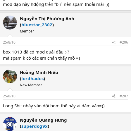
mod dạo này hđộng trên fb r` nên spam thoải mái=))
Nguyễn Thị Phương Anh
(
bluestar_2302
)
Member
25/8/10
#206
box 1013 đã có mod quái đâu :-?
mà spam k có các em chán thấy mồ =)
Hoàng Minh Hiếu
(
lordhades
)
New Member
25/8/10
#207
Long Shit nhảy vào dội bom thế này ai dám vào=))
Nguyễn Quang Hưng
(
superdog9x
)