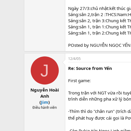
Ngày 27/3:chủ nhật:kết thúc gi
Sáng:sân 2,trận 2 :THCS:Nam
Sáng:sân 2, trận 3:Chung kết 
Sáng:sân 1, trận 1:Chung kết 
Sáng:sân 1, trận 2:Chung kết
POsted by NGUYỄN NGỌC YẾN 
12/4/05
J
Re: Source from Yến
First game:
Nguyễn Hoài
Trong trận với NGT vừa rồi tuy
Anh
trình diễn những pha xử lý bóng
(
Jim
)
Điều hành viên
-Thím thì do "chân run" (trích
thể phát huy được cái gọi là 
-Còn Rukie-tức Ngọc Linh,niềm