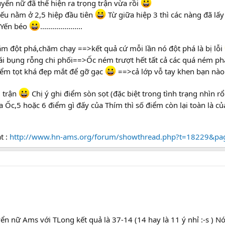
uyển nữ đã thể hiện ra trọng trận vừa rồi
ếu nằm ở 2,5 hiệp đầu tiên
Từ giữa hiệp 3 thì các nàng đã lấy 
à Yến béo
.....................
ăm đột phá,chăm chạy ==>kết quả cứ mỗi lần nó đột phá là bị lỗi
i bụng rỗng chi phối==>Ốc ném trượt hết tất cả các quá ném phạt
điểm tọt khá đẹp mắt để gỡ gạc
==>cả lớp vỗ tay khen bạn nà
u trận
Chị ý ghi điểm sòn sọt (đặc biệt trong tình trạng nhìn 
ủa Ốc,5 hoặc 6 điểm gì đấy của Thím thì số điểm còn lại toàn là c
t :
http://www.hn-ams.org/forum/showthread.php?t=18229&p
n nữ Ams với TLong kết quả là 37-14 (14 hay là 11 ý nhỉ :-s ) 