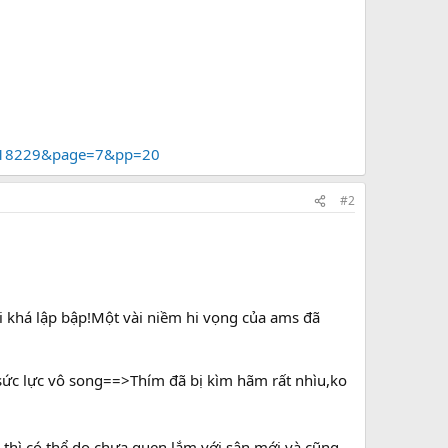
t=18229&page=7&pp=20
#2
i khá lập bập!Một vài niềm hi vọng của ams đã
ì sức lực vô song==>Thím đã bị kìm hãm rất nhìu,ko
 thì có thể do chưa quen lắm với sân mới và cũng