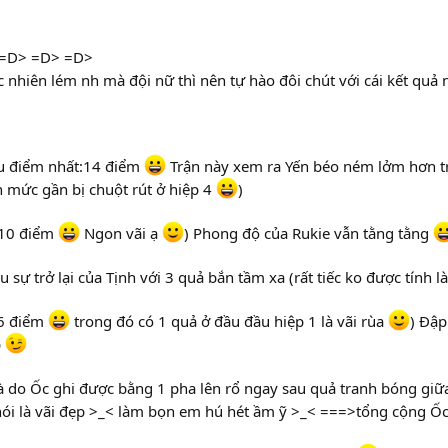
i =D> =D> =D>
 nhiên lém nh mà đội nữ thì nên tự hào đôi chút với cái kết quả
ều điểm nhất:14 điểm
Trận này xem ra Yến béo ném lởm hơn trậ
n mức gần bị chuột rút ở hiệp 4
)
 10 điểm
Ngon vãi ạ
) Phong độ của Rukie vẫn tằng tằng
sự trở lại của Tịnh với 3 quả bắn tầm xa (rất tiếc ko được tính 
 6 điểm
trong đó có 1 quả ở đầu đầu hiệp 1 là vãi rùa
) Đập
p
là do Ốc ghi được bằng 1 pha lên rổ ngay sau quả tranh bóng giữ
 nói là vãi đẹp >_< làm bọn em hú hét ầm ỹ >_< ===>tổng cộng Ố