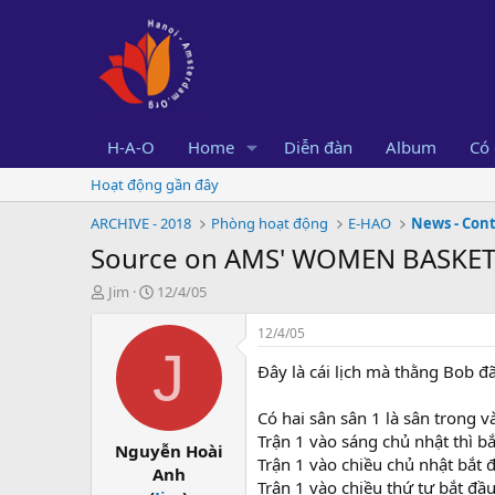
H-A-O
Home
Diễn đàn
Album
Có 
Hoạt động gần đây
ARCHIVE - 2018
Phòng hoạt động
E-HAO
News - Con
Source on AMS' WOMEN BASKE
B
N
Jim
12/4/05
ắ
g
t
à
12/4/05
đ
y
J
ầ
b
Đây là cái lịch mà thằng Bob đ
u
ắ
t
Có hai sân sân 1 là sân trong v
đ
Trận 1 vào sáng chủ nhật thì b
Nguyễn Hoài
ầ
Trận 1 vào chiều chủ nhật bắt 
u
Anh
Trận 1 vào chiều thứ tư bắt đầ