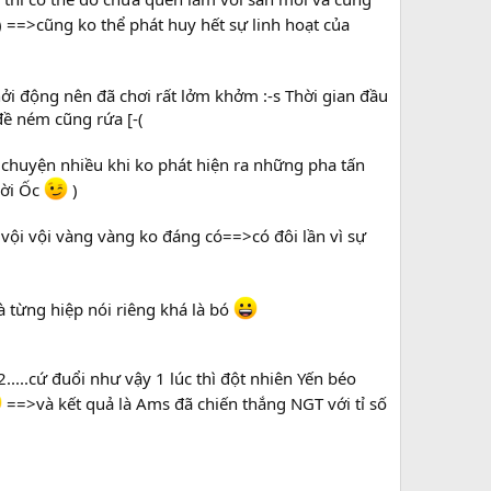
) ==>cũng ko thể phát huy hết sự linh hoạt của
hởi động nên đã chơi rất lởm khởm :-s Thời gian đầu
đề ném cũng rứa [-(
chuyện nhiều khi ko phát hiện ra những pha tấn
lời Ốc
)
 vội vội vàng vàng ko đáng có==>có đôi lần vì sự
là từng hiệp nói riêng khá là bó
.....cứ đuổi như vậy 1 lúc thì đột nhiên Yến béo
==>và kết quả là Ams đã chiến thắng NGT với tỉ số