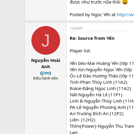
được như trước nữa thôi
Posted by Ngọc Yến at
http://
12/4/05
J
Re: Source from Yến
Player list:
Nguyễn Hoài
Yến béo-Mai Hoàng Yến (lớp 1
Anh
Yến lùn-Nguyễn Ngọc Yến (lớp
(
Jim
)
Ốc-Lê Đào Hương Thảo (lớp 1
Điều hành viên
Tịnh-Phan Thùy Linh (11A2)
Rukie-Đặng Ngọc Linh (11A2)
Nát-Nguyễn Hà Lê (11P1)
Linh B-Nguyễn Thùy Linh (11H
PA-Lê Nguyễn Phương Anh (1
An-Trương Bích An (12P2)
Liên- (12H2)
Thím(Power)-Nguyễn Thu Tran
Lan-