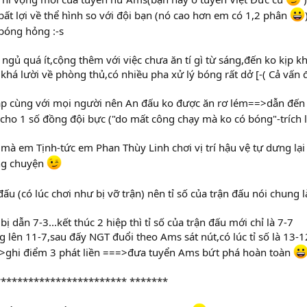
bất lợi về thể hình so với đội bạn (nó cao hơn em có 1,2 phân
bóng hỏng :-s
ngủ quá ít,cộng thêm với việc chưa ăn tí gì từ sáng,đến ko kịp k
,khá lười về phòng thủ,có nhiều pha xử lý bóng rất dở [-( Cả vấn 
ập cùng với mọi người nên An đấu ko được ăn rơ lém==>dẫn đến 
cho 1 số đồng đội bực ("do mất công chạy mà ko có bóng"-trích 
mà em Tịnh-tức em Phan Thùy Linh chơi vị trí hậu vệ tự dưng lại
ng chuyện
đấu (có lúc chơi như bị vỡ trận) nên tỉ số của trận đấu nói chung 
ị dẫn 7-3...kết thúc 2 hiệp thì tỉ số của trận đấu mới chỉ là 7-7
g lên 11-7,sau đấy NGT đuổi theo Ams sát nút,có lúc tỉ số là 13-12
=>ghi điểm 3 phát liền ===>đưa tuyển Ams bứt phá hoàn toàn
*********************** *******