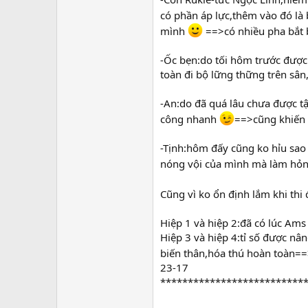
có phần áp lực,thêm vào đó là 
mình
==>có nhiều pha bắt 
-Ốc bẹn:do tối hôm trước được 
toàn đi bộ lững thững trên sân
-An:do đã quá lâu chưa được t
công nhanh
==>cũng khiến 
-Tịnh:hôm đấy cũng ko hỉu sao 
nóng vội của mình mà làm hỏ
Cũng vì ko ổn định lắm khi thi 
Hiệp 1 và hiệp 2:đã có lúc Ams b
Hiệp 3 và hiệp 4:tỉ số được nân
biến thân,hóa thú hoàn toàn=
23-17
***************************