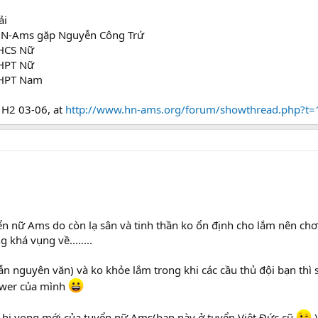
ải
:HN-Ams gặp Nguyễn Công Trứ
THCS Nữ
THPT Nữ
 THPT Nam
H2 03-06, at
http://www.hn-ams.org/forum/showthread.php?
ển nữ Ams do còn lạ sân và tinh thần ko ổn định cho lắm nên chơ
 khá vụng về........
 dẫn nguyên văn) và ko khỏe lắm trong khi các cầu thủ đội bạn th
Power của mình
 hi vọng mới của tuyển nữ Ams(bạn này ở tuyển Việt Đức cũ
)