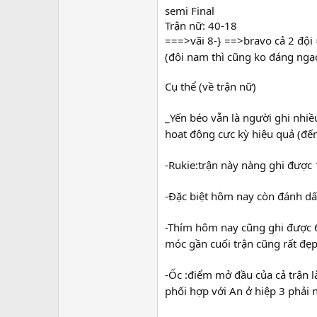
semi Final
Trận nữ: 40-18
===>vãi 8-} ==>bravo cả 2 độ
(đội nam thì cũng ko đáng ngạc
Cụ thể (về trận nữ)
_Yến béo vẫn là người ghi nhi
hoạt động cực kỳ hiệu quả (đế
-Rukie:trận này nàng ghi được
-Đặc biệt hôm nay còn đánh dấu 
-Thím hôm nay cũng ghi được
móc gần cuối trận cũng rất đẹ
-Ốc :điểm mở đầu của cả trận 
phối hợp với An ở hiệp 3 phải