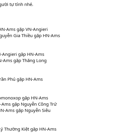
ười tự tính nhé.
:HN-Ams gặp VN-Angieri
:Nguyễn Gia Thiều gặp HN-Ams
VN-Angieri gặp HN-Ams
HN-Ams gặp Thăng Long
Trần Phú gặp HN-Ams
:Lomonoxop gặp HN-Ams
N-Ams gặp Nguyễn Công Trứ
:HN-Ams gặp Nguyễn Siêu
 Lý Thường Kiệt gặp HN-Ams