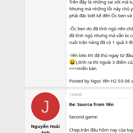
Trên đây là những sai sót mà t
Nhưng mà những lỗi này chủ y
phải đặc biệt kể đến Ốc bẹn v
-Ốc bẹn do đã tỉnh ngủ nên ch
đã tỉnh ngủ nhưng mà vẫn bị cá
cuối trận nàng đã có 1 quả 3 
-Yến béo thì đã thú ngay từ đầ
),tính ra thì ngoài 3 điểm c
==>miễn bàn
Posted by Ngọc Yến H2 03-06 a
12/4/05
J
Re: Source from Yến
Second game:
Nguyễn Hoài
Chẹp,trận đấu hôm nay của tuyể
Anh