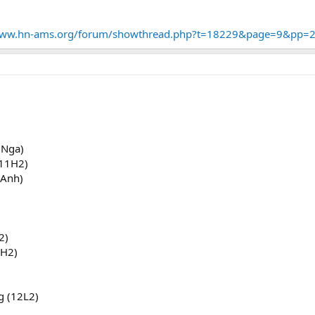
www.hn-ams.org/forum/showthread.php?t=18229&page=9&pp=
1Nga)
 11H2)
1Anh)
2)
1H2)
g (12L2)