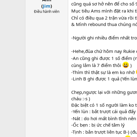
cũng quá sơ hở nên để cho số 9
(
Jim
)
Mục tiêu Ams mình đặt ra khi t
Điều hành viên
Chỉ có điều qua 2 trận vừa rồi 
& Mình rebound thua chúng nó,y
-Người ghi nhiều điểm nhất tr
-Hehe,đùa chứ hôm nay Rukie 
-An cũng ghi được 1 số điểm (
cùng lắm là 7 điểm thôi
)
-Thím thì thật sự là em ko nhớ
-Linh B ghi được 1 quả (Yến lùn
Chẹp,ngược lại với những gương
cháu :-s )
Đặc biệt có 1 số người làm ko t
-Yến lùn : bắt trượt cái quả đấy
-Nát : do hơi mất bình tĩnh nê
-Ốc bẹn : bị ức chế tâm lý
-Tịnh : bắn trượt liên tục B-) (