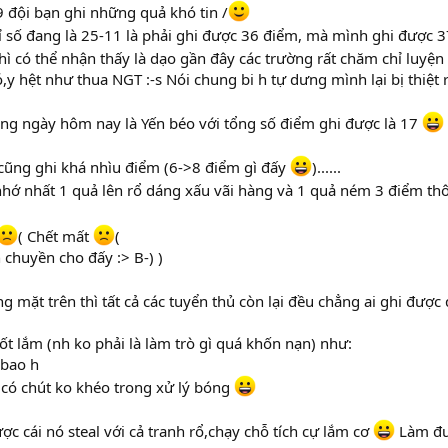
 đội bạn ghi những quả khó tin /
ỉ số đang là 25-11 là phải ghi được 36 điểm, mà mình ghi được 
thì có thể nhận thấy là dạo gần đây các trường rất chăm chỉ luyệ
 hệt như thua NGT :-s Nói chung bi h tự dưng mình lại bị thiệt r
ong ngày hôm nay là Yến béo với tổng số điểm ghi được là 17
cũng ghi khá nhìu điểm (6->8 điểm gì đấy
)......
nhớ nhất 1 quả lên rổ dáng xấu vãi hàng và 1 quả ném 3 điểm th
( Chết mất
(
 chuyền cho đấy :> B-) )
 mặt trên thì tất cả các tuyển thủ còn lại đều chẳng ai ghi đượ
ốt lắm (nh ko phải là làm trò gì quá khốn nạn) như:
 bao h
n có chút ko khéo trong xử lý bóng
được cái nó steal với cả tranh rổ,chạy chỗ tích cự lắm cơ
Làm đượ