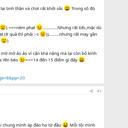
lại tinh thần và chơi rất khởi sắc
Trong số đó
) ==>ném phạt
.............Nhưng rất tiếc,mặc dù
 (8 quả thì phải :-s
)).........nhưng rất may gần
o
)
rổ mờ mờ ảo ảo vì cận khá nặng mà lại còn bỏ kính
ủa Yến béo
==>14 đến 15 điểm gì đấy
age=8&pp=20
#3
Nói chung mình áp đảo họ từ đầu
Mỗi tội mình