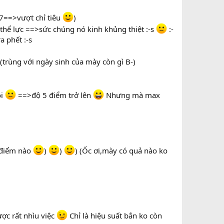
37==>vượt chỉ tiêu
)
n thể lực ==>sức chúng nó kinh khủng thiệt :-s
:-
a phết :-s
(trùng với ngày sinh của mày còn gì B-)
ôi
==>độ 5 điểm trở lên
Nhưng mà max
c điểm nào
)
)
) (Ốc ơi,mày có quả nào ko
c rất nhìu việc
Chỉ là hiệu suất bắn ko còn