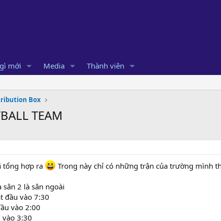
gì mới
Media
Thành viên
tribution Box
TBALL TEAM
ã tổng hợp ra
Trong này chỉ có những trận của trường mình t
à sân 2 là sân ngoài
ắt đầu vào 7:30
đầu vào 2:00
u vào 3:30