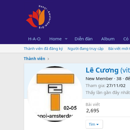
H-A-O
Home
Diễn đàn
Album
Có 
Thành viên đã đăng ký
Người đang truy cập
Bài viết mới
Thành viên
Lê Cương
(
vi
New Member
·
38
·
đế
Tham gia
27/11/02
Thấy lần gần đây nhất
Bài viết
2,695
Tìm