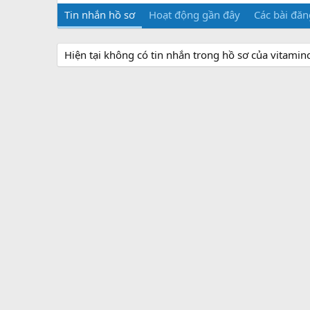
Tin nhắn hồ sơ
Hoạt động gần đây
Các bài đăn
Hiện tại không có tin nhắn trong hồ sơ của vitaminc