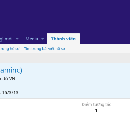
gì mới
Media
Thành viên
 trong hồ sơ
Tìm trong bài viết hồ sơ
taminc
)
n từ
VN
15/3/13
Điểm tương tác
1