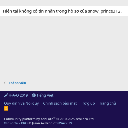
Hiện tại không có tin nhắn trong hồ sơ của snow_prince312.
Thành viên
H-A-O 2019
Tiếng Việt
Quy định và Nội quy
Chính sách bảo mật
Trợ giúp
Trang chủ
R
S
S
®
Community platform by XenForo
© 2010-2025 XenForo Ltd.
XenPorta 2 PRO
© Jason Axelrod of
8WAYRUN