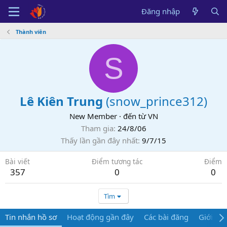
Đăng nhập
Thành viên
S
Lê Kiên Trung
(
snow_prince312
)
New Member
·
đến từ
VN
Tham gia
24/8/06
Thấy lần gần đây nhất
9/7/15
Bài viết
Điểm tương tác
Điểm
357
0
0
Tìm
Tin nhắn hồ sơ
Hoạt động gần đây
Các bài đăng
Giới thi