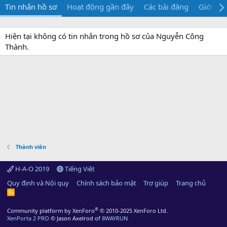
Tin nhắn hồ sơ
Hoạt động gần đây
Các bài đăng
Giới thi
Hiện tại không có tin nhắn trong hồ sơ của Nguyễn Công
Thành.
Thành viên
H-A-O 2019
Tiếng Việt
Quy định và Nội quy
Chính sách bảo mật
Trợ giúp
Trang chủ
R
S
S
®
Community platform by XenForo
© 2010-2025 XenForo Ltd.
XenPorta 2 PRO
© Jason Axelrod of
8WAYRUN