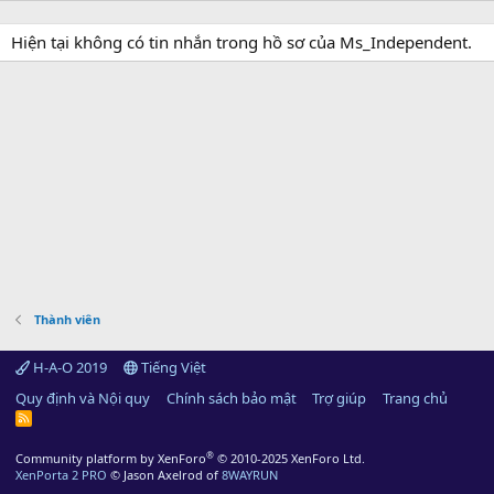
Hiện tại không có tin nhắn trong hồ sơ của Ms_Independent.
Thành viên
H-A-O 2019
Tiếng Việt
Quy định và Nội quy
Chính sách bảo mật
Trợ giúp
Trang chủ
R
S
S
®
Community platform by XenForo
© 2010-2025 XenForo Ltd.
XenPorta 2 PRO
© Jason Axelrod of
8WAYRUN