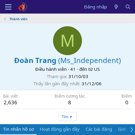
Đăng nhập
Thành viên
M
Đoàn Trang
(
Ms_Independent
)
Điều hành viên
·
41
·
đến từ
US
Tham gia
31/10/03
Thấy lần gần đây nhất
31/12/06
Bài viết
Điểm tương tác
Điểm
2,636
8
0
Tìm
Tin nhắn hồ sơ
Hoạt động gần đây
Các bài đăng
Giới thi