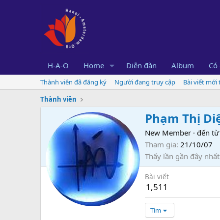
H-A-O
Home
Diễn đàn
Album
Có 
Thành viên đã đăng ký
Người đang truy cập
Bài viết mới
Thành viên
Phạm Thị Di
New Member
·
đến từ
Tham gia
21/10/07
Thấy lần gần đây nhất
Bài viết
1,511
Tìm