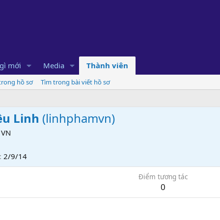
gì mới
Media
Thành viên
 trong hồ sơ
Tìm trong bài viết hồ sơ
ệu Linh
(
linhphamvn
)
VN
2/9/14
Điểm tương tác
0