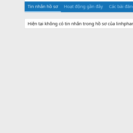
Tin nhắn hồ sơ
Hoạt động gần đây
Các bài đăn
Hiện tại không có tin nhắn trong hồ sơ của linhph