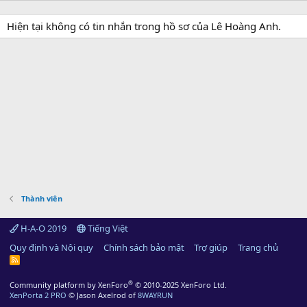
Hiện tại không có tin nhắn trong hồ sơ của Lê Hoàng Anh.
Thành viên
H-A-O 2019
Tiếng Việt
Quy định và Nội quy
Chính sách bảo mật
Trợ giúp
Trang chủ
R
S
S
®
Community platform by XenForo
© 2010-2025 XenForo Ltd.
XenPorta 2 PRO
© Jason Axelrod of
8WAYRUN