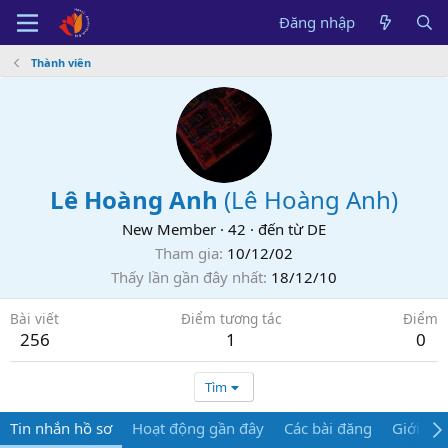
Đăng nhập
Thành viên
Lê Hoàng Anh
(
Lê Hoàng Anh
)
New Member
·
42
·
đến từ
DE
Tham gia
10/12/02
Thấy lần gần đây nhất
18/12/10
Bài viết
Điểm tương tác
Điểm
256
1
0
Tìm
Tin nhắn hồ sơ
Hoạt động gần đây
Các bài đăng
Giới thi