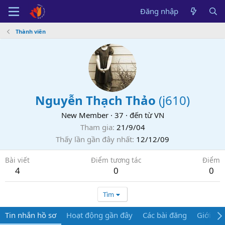
Đăng nhập
Thành viên
Nguyễn Thạch Thảo
(
j610
)
New Member
·
37
·
đến từ
VN
Tham gia
21/9/04
Thấy lần gần đây nhất
12/12/09
Bài viết
Điểm tương tác
Điểm
4
0
0
Tìm
Tin nhắn hồ sơ
Hoạt động gần đây
Các bài đăng
Giới thi