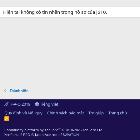
Hiện tại không có tin nhắn trong hồ sơ của j610.
Thành viên
H-A-O 2019
Tiếng Việt
Quy định và Nội quy
Chính sách bảo mật
Trợ giúp
Trang chủ
R
S
S
®
Community platform by XenForo
© 2010-2025 XenForo Ltd.
XenPorta 2 PRO
© Jason Axelrod of
8WAYRUN