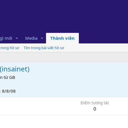
gì mới
Media
Thành viên
 trong hồ sơ
Tìm trong bài viết hồ sơ
(
insainet
)
n từ
GB
8/8/08
Điểm tương tác
0