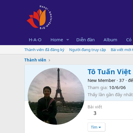
H-A-O
Home
Diễn đàn
Album
Có 
Thành viên đã đăng ký
Người đang truy cập
Bài viết mới
Thành viên
Tô Tuấn Việt
New Member
·
37
·
đế
Tham gia
10/6/06
Thấy lần gần đây nhất
Bài viết
3
Tìm