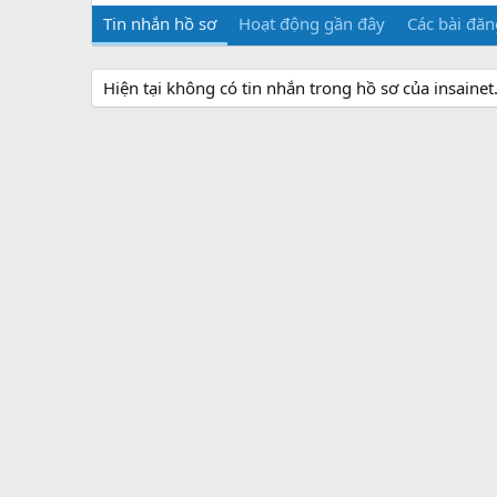
Tin nhắn hồ sơ
Hoạt động gần đây
Các bài đăn
Hiện tại không có tin nhắn trong hồ sơ của insainet