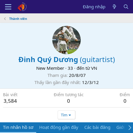
Đăng nhập
Thành viên
Đinh Quý Dương
(
guitartist
)
New Member
·
33
·
đến từ
VN
Tham gia
20/8/07
Thấy lần gần đây nhất
12/3/12
Bài viết
Điểm tương tác
Điểm
3,584
0
0
Tìm
Tin nhắn hồ sơ
Hoạt động gần đây
Các bài đăng
Giới thi