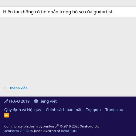
Hiện tại không có tin nhắn trong hồ sơ của guitartist.
Thành viên
H-A-O 2019
Tiếng Việt
Quy định và Nội quy
Chính sách bảo mật
Trợ giúp
Trang chủ
R
S
S
®
Community platform by XenForo
© 2010-2025 XenForo Ltd.
XenPorta 2 PRO
© Jason Axelrod of
8WAYRUN