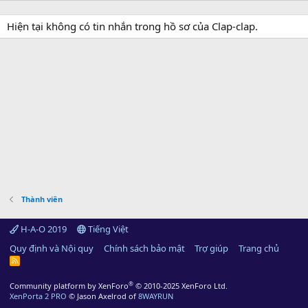
Hiện tại không có tin nhắn trong hồ sơ của Clap-clap.
Thành viên
H-A-O 2019
Tiếng Việt
Quy định và Nội quy
Chính sách bảo mật
Trợ giúp
Trang chủ
R
S
S
®
Community platform by XenForo
© 2010-2025 XenForo Ltd.
XenPorta 2 PRO
© Jason Axelrod of
8WAYRUN