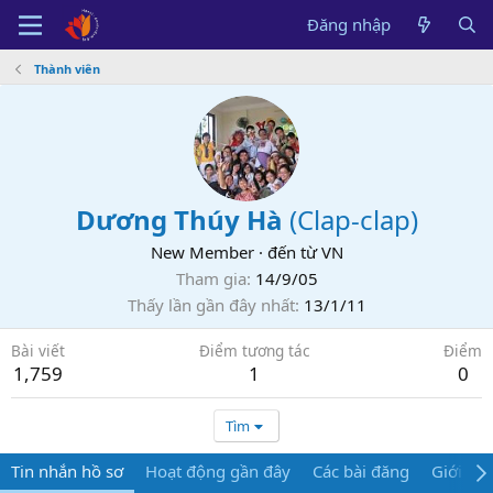
Đăng nhập
Thành viên
Dương Thúy Hà
(
Clap-clap
)
New Member
·
đến từ
VN
Tham gia
14/9/05
Thấy lần gần đây nhất
13/1/11
Bài viết
Điểm tương tác
Điểm
1,759
1
0
Tìm
Tin nhắn hồ sơ
Hoạt động gần đây
Các bài đăng
Giới thi