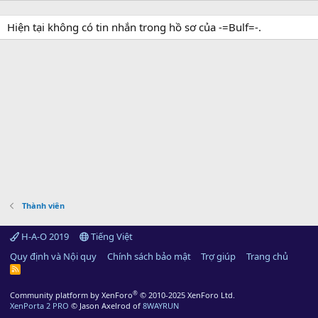
Hiện tại không có tin nhắn trong hồ sơ của -=Bulf=-.
Thành viên
H-A-O 2019
Tiếng Việt
Quy định và Nội quy
Chính sách bảo mật
Trợ giúp
Trang chủ
R
S
S
®
Community platform by XenForo
© 2010-2025 XenForo Ltd.
XenPorta 2 PRO
© Jason Axelrod of
8WAYRUN