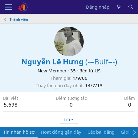
Đăng nhập
Thành viên
Nguyễn Lê Hưng
(
-=Bulf=-
)
New Member
·
35
·
đến từ
US
Tham gia
1/9/06
Thấy lần gần đây nhất
14/7/13
Bài viết
Điểm tương tác
Điểm
5,698
0
0
Tìm
Tin nhắn hồ sơ
Hoạt động gần đây
Các bài đăng
Giới thi