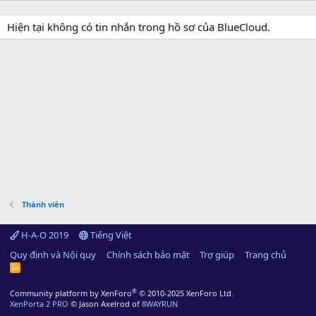
Hiện tại không có tin nhắn trong hồ sơ của BlueCloud.
Thành viên
H-A-O 2019
Tiếng Việt
Quy định và Nội quy
Chính sách bảo mật
Trợ giúp
Trang chủ
R
S
S
®
Community platform by XenForo
© 2010-2025 XenForo Ltd.
XenPorta 2 PRO
© Jason Axelrod of
8WAYRUN