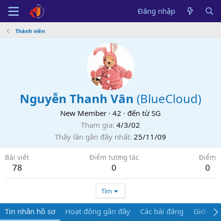
Đăng nhập
Thành viên
Nguyễn Thanh Vân
(
BlueCloud
)
New Member
·
42
·
đến từ
SG
Tham gia
4/3/02
Thấy lần gần đây nhất
25/11/09
Bài viết
Điểm tương tác
Điểm
78
0
0
Tìm
Tin nhắn hồ sơ
Hoạt động gần đây
Các bài đăng
Giới thi