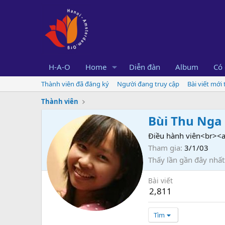
H-A-O
Home
Diễn đàn
Album
Có 
Thành viên đã đăng ký
Người đang truy cập
Bài viết mới
Thành viên
Bùi Thu Nga
Điều hành viên<br><a
Tham gia
3/1/03
Thấy lần gần đây nhất
Bài viết
2,811
Tìm