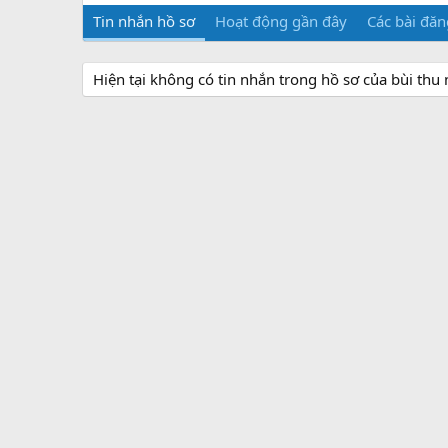
Tin nhắn hồ sơ
Hoạt động gần đây
Các bài đăn
Hiện tại không có tin nhắn trong hồ sơ của bùi thu 