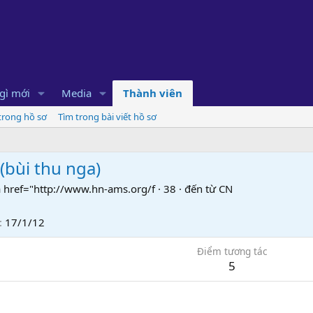
gì mới
Media
Thành viên
 trong hồ sơ
Tìm trong bài viết hồ sơ
(
bùi thu nga
)
 href="http://www.hn-ams.org/f
·
38
·
đến từ
CN
17/1/12
Điểm tương tác
5