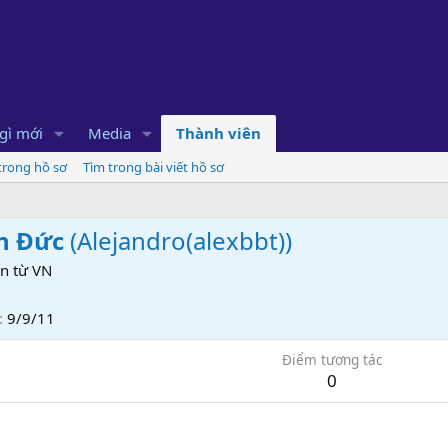
gì mới
Media
Thành viên
 trong hồ sơ
Tìm trong bài viết hồ sơ
h Đức
(
Alejandro(alexbbt)
)
n từ
VN
9/9/11
Điểm tương tác
0