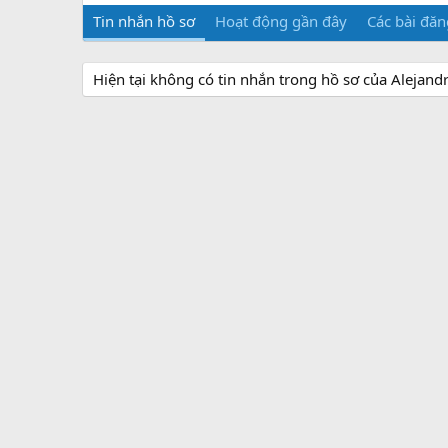
Tin nhắn hồ sơ
Hoạt động gần đây
Các bài đăn
Hiện tại không có tin nhắn trong hồ sơ của Alejandr