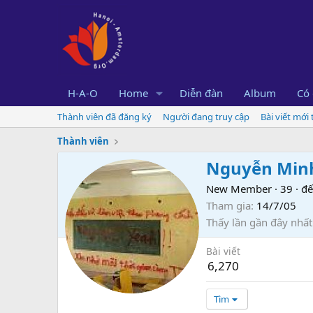
H-A-O
Home
Diễn đàn
Album
Có 
Thành viên đã đăng ký
Người đang truy cập
Bài viết mới
Thành viên
Nguyễn Min
New Member
·
39
·
đế
Tham gia
14/7/05
Thấy lần gần đây nhất
Bài viết
6,270
Tìm