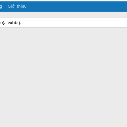
g
Giới thiệu
o(alexbbt).