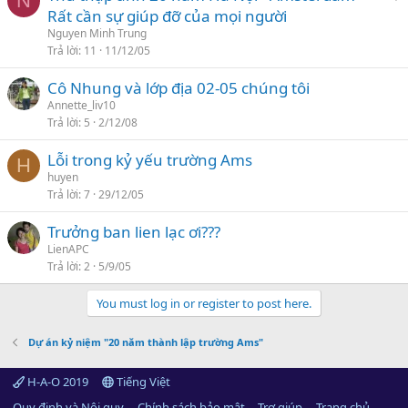
N
á
Rất cần sự giúp đỡ của mọi người
c
n
a
Nguyen Minh Trung
l
Trả lời
11
11/12/05
o
ê
Cô Nhung và lớp địa 02-05 chúng tôi
n
Annette_liv10
c
Trả lời
5
2/12/08
a
o
Lỗi trong kỷ yếu trường Ams
H
huyen
Trả lời
7
29/12/05
Trưởng ban lien lạc ơi???
LienAPC
Trả lời
2
5/9/05
You must log in or register to post here.
Dự án kỷ niệm "20 năm thành lập trường Ams"
H-A-O 2019
Tiếng Việt
Quy định và Nội quy
Chính sách bảo mật
Trợ giúp
Trang chủ