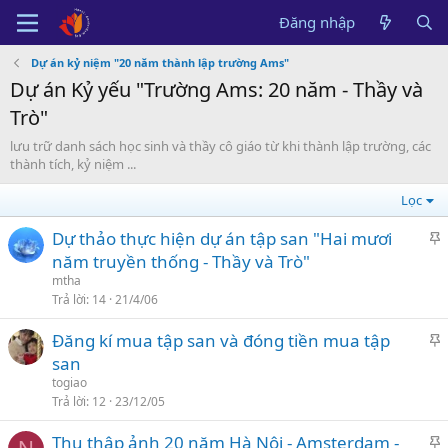
Đăng nhập
Dự án kỷ niệm "20 năm thành lập trường Ams"
Dự án Kỷ yếu "Trường Ams: 20 năm - Thầy và
Trò"
lưu trữ danh sách học sinh và thầy cô giáo từ khi thành lập trường, các
thành tích, kỷ niệm ...
Lọc
Dự thảo thực hiện dự án tập san "Hai mươi
á
năm truyền thống - Thầy và Trò"
n
mtha
l
Trả lời
14
21/4/06
ê
Đăng kí mua tập san và đóng tiền mua tập
n
á
san
c
n
a
togiao
l
Trả lời
12
23/12/05
o
ê
Thu thập ảnh 20 năm Hà Nội - Amsterdam -
n