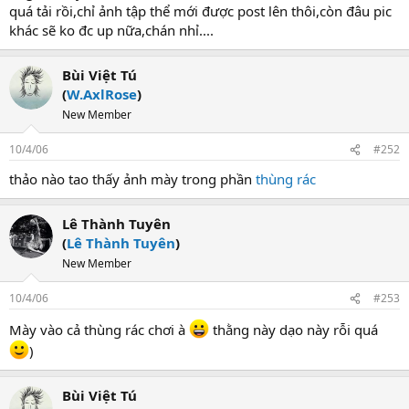
quá tải rồi,chỉ ảnh tập thể mới được post lên thôi,còn đâu pic
khác sẽ ko đc up nữa,chán nhỉ....
Bùi Việt Tú
(
W.AxlRose
)
New Member
10/4/06
#252
thảo nào tao thấy ảnh mày trong phần
thùng rác
Lê Thành Tuyên
(
Lê Thành Tuyên
)
New Member
10/4/06
#253
Mày vào cả thùng rác chơi à
thằng này dạo này rỗi quá
)
Bùi Việt Tú