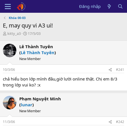
Đăng nhập
Khóa 00-03
E, may quy vi A3 ui!
B
N
kitty_a3
17/5/03
ắ
g
t
à
Lê Thành Tuyên
đ
y
(
Lê Thành Tuyên
)
ầ
b
u
ắ
New Member
t
đ
10/3/06
#241
ầ
chả hiểu bọn lớp mình đâu,giờ lười online thật. Chị em 8/3
u
trong lớp vui ko? :x
Phạm Nguyệt Minh
(
lunar
)
New Member
11/3/06
#242