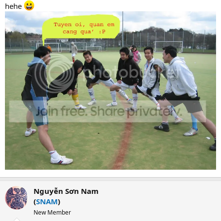
hehe
Nguyễn Sơn Nam
(
SNAM
)
New Member