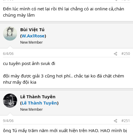
Đến lúc mình có net lại rồi thì lại chẳng có ai online cả,chán
chúng mày lắm
Bùi Việt Tú
(
W.AxlRose
)
New Member
6/4/06
#250
cu tuyên post ảnh svuk đi
đội mày được giải 3 cũng hơi phí.. chắc tại ko đá chặt chém
như mấy đội kia
Lê Thành Tuyên
(
Lê Thành Tuyên
)
New Member
9/4/06
#251
ông Tú mấy trăm năm mới xuất hiện trên HAO. HAO mình bị