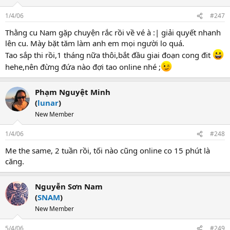
1/4/06
#247
Thằng cu Nam gặp chuyện rắc rồi về vé à :| giải quyết nhanh
lên cu. Mày bặt tăm làm anh em mọi người lo quá.
Tao sắp thi rồi,1 tháng nữa thôi,bắt đầu giai đoạn cong đit
hehe,nên đừng đứa nào đợi tao online nhé ;
Phạm Nguyệt Minh
(
lunar
)
New Member
1/4/06
#248
Me the same, 2 tuần rồi, tối nào cũng online co 15 phút là
căng.
Nguyễn Sơn Nam
(
SNAM
)
New Member
5/4/06
#249