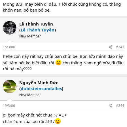
Mong 8/3, may biến đi đâu. 1 lời chúc cũng không có, thằng
khốn nạn, bỏ bạn bỏ bè.
Lê Thành Tuyên
(
Lê Thành Tuyên
)
New Member
15/3/06
#243
hehe con này rất hay chửi bạn chửi bè. Bọn lớp mình dạo này
sủi tăm hết,ko biết đâu rồi
còn thằng Nam ngô nữa,đi đâu
rồi hả mày????
Nguyễn Minh Đức
(
dubisteinsundalles
)
New Member
19/3/06
#244
ờ, bọn mày chết hết chưa :-/ =D>
chán 4um của tao rồi à?!! /