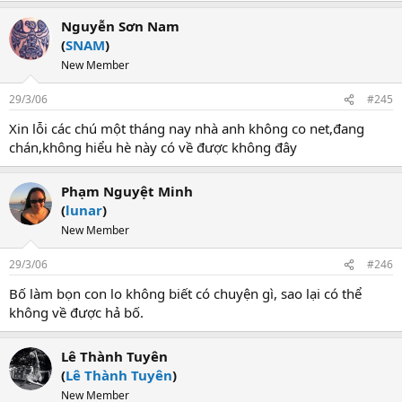
Nguyễn Sơn Nam
(
SNAM
)
New Member
29/3/06
#245
Xin lỗi các chú một tháng nay nhà anh không co net,đang
chán,không hiểu hè này có về được không đây
Phạm Nguyệt Minh
(
lunar
)
New Member
29/3/06
#246
Bố làm bọn con lo không biết có chuyện gì, sao lại có thể
không về được hả bố.
Lê Thành Tuyên
(
Lê Thành Tuyên
)
New Member