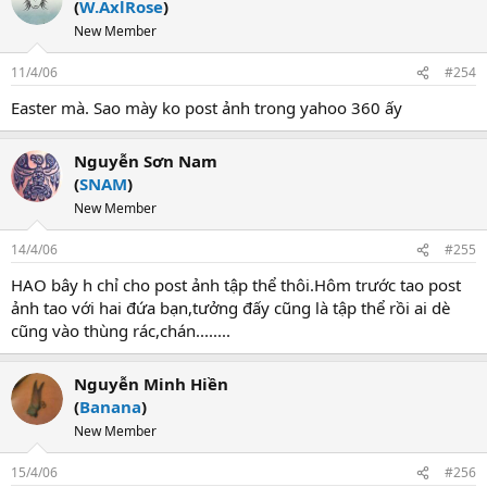
(
W.AxlRose
)
New Member
11/4/06
#254
Easter mà. Sao mày ko post ảnh trong yahoo 360 ấy
Nguyễn Sơn Nam
(
SNAM
)
New Member
14/4/06
#255
HAO bây h chỉ cho post ảnh tập thể thôi.Hôm trước tao post
ảnh tao với hai đứa bạn,tưởng đấy cũng là tập thể rồi ai dè
cũng vào thùng rác,chán........
Nguyễn Minh Hiền
(
Banana
)
New Member
15/4/06
#256