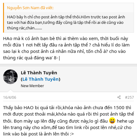
Nguyễn Sơn Nam đã viết:
HAO bây h chỉ cho post ảnh tập thể thôi.Hôm trước tao post ảnh
tao với hai đứa bạn,tưởng đấy cũng là tập thể rồi ai dè cũng vào
thùng rác,chán........
HAo mà k có ảnh bạn bè thì ai thèm vào xem, thời buối này
mỗi đứa 1 nơi hết lấy đâu ra ảnh tập thể ? chả hiểu lí do làm
sao lại k cho post ảnh cá nhân nữa nhỉ, tốn chỗ à? cho vào
thùng rác quá đáng wa' 8-|
Lê Thành Tuyên
(
Lê Thành Tuyên
)
New Member
16/4/06
#257
Thấy bảo HAO bị quá tải rồi,khóa nào ảnh chưa đến 1500 thì
mới được post thoải mái,khóa nào quá rồi thì post ảnh tập thể
thôi. Bọn mày up lên đây cũng được này,lo gì đâu
hehe up
lên trang này cho xôm,để tao tìm link rồi post lên nhé,cứ cho
link vào bài post là ảnh lên thôi :>