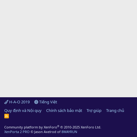
H-A-O 2019
Tiếng Việt
Quy định và Nội quy
Chính sách bảo mật
Trợ giúp
Trang chủ
R
S
S
®
Community platform by XenForo
© 2010-2025 XenForo Ltd.
XenPorta 2 PRO
© Jason Axelrod of
8WAYRUN