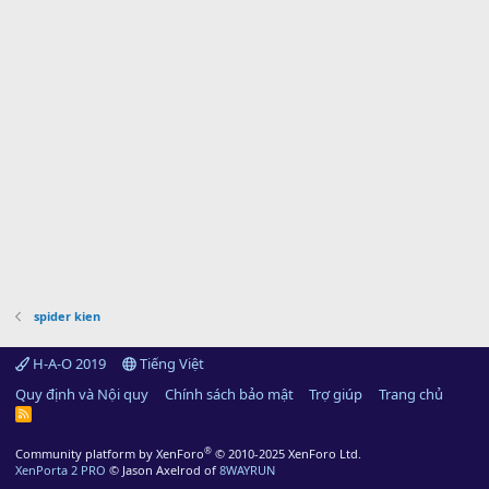
spider kien
H-A-O 2019
Tiếng Việt
Quy định và Nội quy
Chính sách bảo mật
Trợ giúp
Trang chủ
R
S
S
®
Community platform by XenForo
© 2010-2025 XenForo Ltd.
XenPorta 2 PRO
© Jason Axelrod of
8WAYRUN