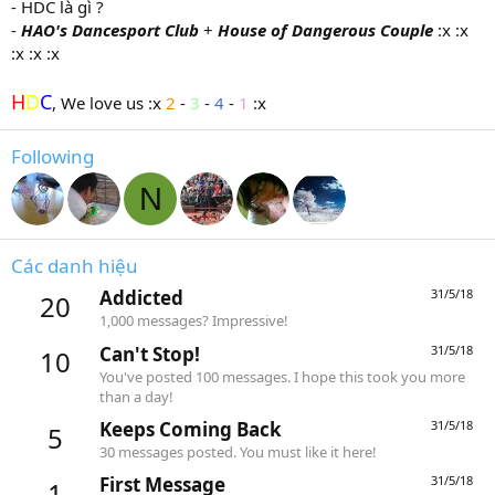
- HDC là gì ?
-
HAO's Dancesport Club
+
House of Dangerous Couple
:x :x
:x :x :x
H
D
C
, We love us :x
2
-
3
-
4
-
1
:x
Following
N
Các danh hiệu
Addicted
31/5/18
20
1,000 messages? Impressive!
Can't Stop!
31/5/18
10
You've posted 100 messages. I hope this took you more
than a day!
Keeps Coming Back
31/5/18
5
30 messages posted. You must like it here!
First Message
31/5/18
1