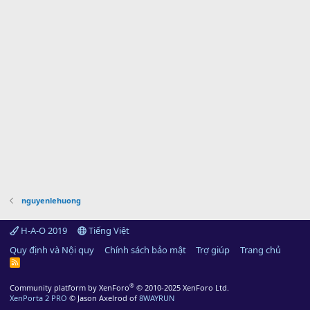
nguyenlehuong
H-A-O 2019
Tiếng Việt
Quy định và Nội quy
Chính sách bảo mật
Trợ giúp
Trang chủ
R
S
S
®
Community platform by XenForo
© 2010-2025 XenForo Ltd.
XenPorta 2 PRO
© Jason Axelrod of
8WAYRUN