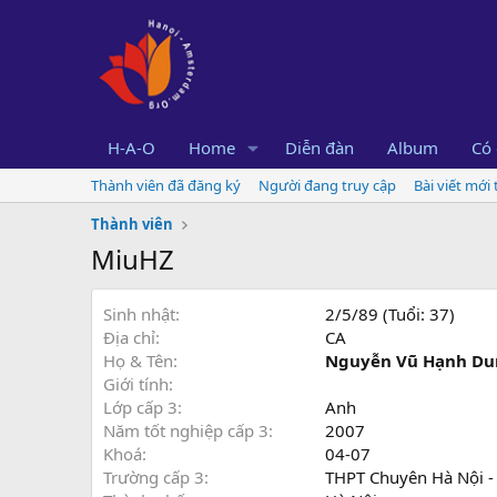
H-A-O
Home
Diễn đàn
Album
Có 
Thành viên đã đăng ký
Người đang truy cập
Bài viết mới
Thành viên
MiuHZ
Sinh nhật
2/5/89 (Tuổi: 37)
Địa chỉ
CA
Họ & Tên
Nguyễn Vũ Hạnh Du
Giới tính
Lớp cấp 3
Anh
Năm tốt nghiệp cấp 3
2007
Khoá
04-07
Trường cấp 3
THPT Chuyên Hà Nội 