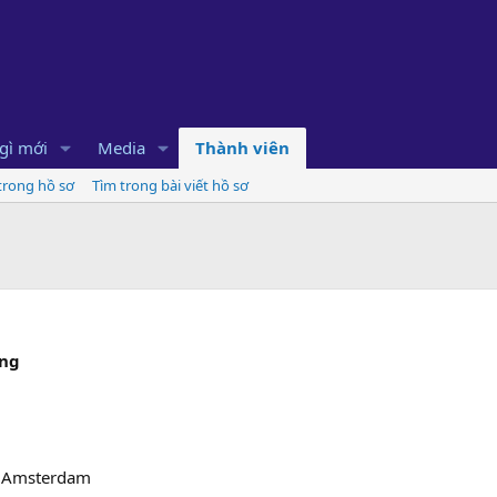
gì mới
Media
Thành viên
 trong hồ sơ
Tìm trong bài viết hồ sơ
ng
- Amsterdam