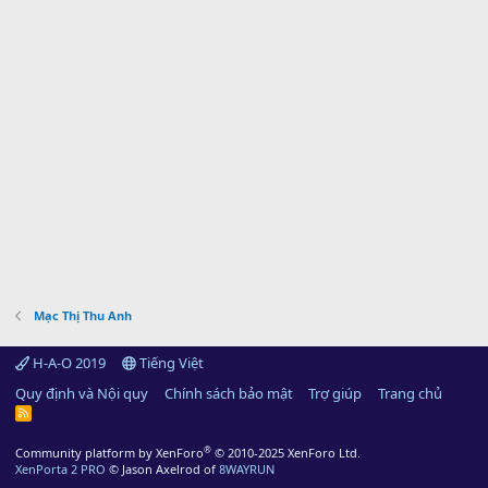
Mạc Thị Thu Anh
H-A-O 2019
Tiếng Việt
Quy định và Nội quy
Chính sách bảo mật
Trợ giúp
Trang chủ
R
S
S
®
Community platform by XenForo
© 2010-2025 XenForo Ltd.
XenPorta 2 PRO
© Jason Axelrod of
8WAYRUN