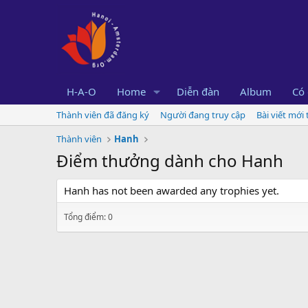
H-A-O
Home
Diễn đàn
Album
Có 
Thành viên đã đăng ký
Người đang truy cập
Bài viết mới
Thành viên
Hanh
Điểm thưởng dành cho Hanh
Hanh has not been awarded any trophies yet.
Tổng điểm: 0