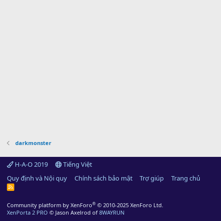
darkmonster
H-A-O 2019
Tiếng Việt
Quy định và Nội quy
Chính sách bảo mật
Trợ giúp
Trang chủ
R
S
S
®
Community platform by XenForo
© 2010-2025 XenForo Ltd.
XenPorta 2 PRO
© Jason Axelrod of
8WAYRUN