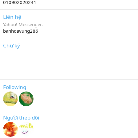
010902020241
Liên hệ
Yahoo! Messenger
banhdavung286
Chữ ký
‘’You don’t have to change a thing
I love you just the way you are’’
Following
Người theo dõi