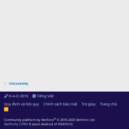
Chickabiddy
H-A-O 2019
Tiếng Việt
Quy định và Nội quy
Chính sách bảo mật
Trợ giúp
Trang chủ
R
S
S
®
Community platform by XenForo
© 2010-2025 XenForo Ltd.
XenPorta 2 PRO
© Jason Axelrod of
8WAYRUN