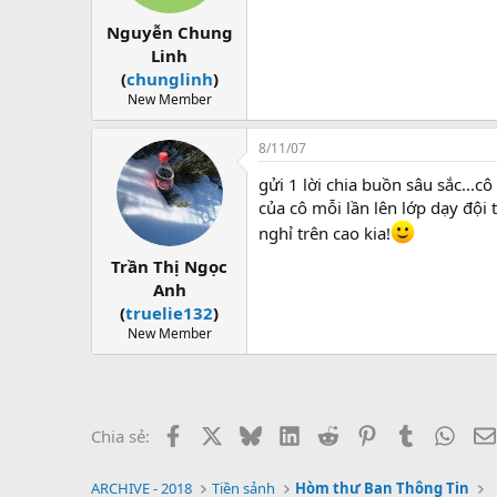
Nguyễn Chung
Linh
(
chunglinh
)
New Member
8/11/07
gửi 1 lời chia buồn sâu sắc...
của cô mỗi lần lên lớp dạy độ
nghỉ trên cao kia!
Trần Thị Ngọc
Anh
(
truelie132
)
New Member
Facebook
X
Bluesky
LinkedIn
Reddit
Pinterest
Tumblr
What
Chia sẻ:
ARCHIVE - 2018
Tiền sảnh
Hòm thư Ban Thông Tin