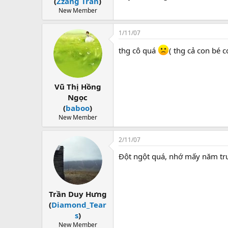
(
Zzang Tran
)
New Member
1/11/07
thg cô quá
( thg cả con bé 
Vũ Thị Hồng
Ngọc
(
baboo
)
New Member
2/11/07
Đột ngột quá, nhớ mấy năm trước
Trần Duy Hưng
(
Diamond_Tear
s
)
New Member