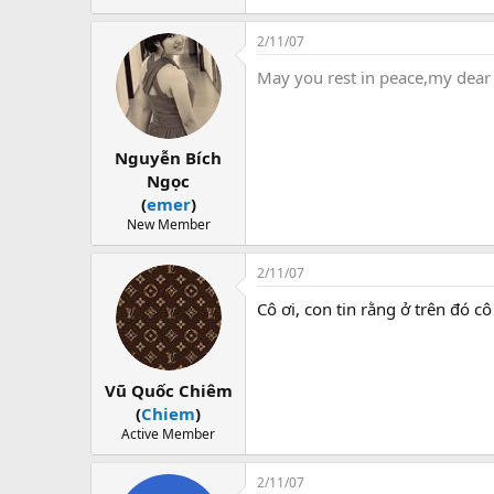
2/11/07
May you rest in peace,my dear 
Nguyễn Bích
Ngọc
(
emer
)
New Member
2/11/07
Cô ơi, con tin rằng ở trên đó c
Vũ Quốc Chiêm
(
Chiem
)
Active Member
2/11/07