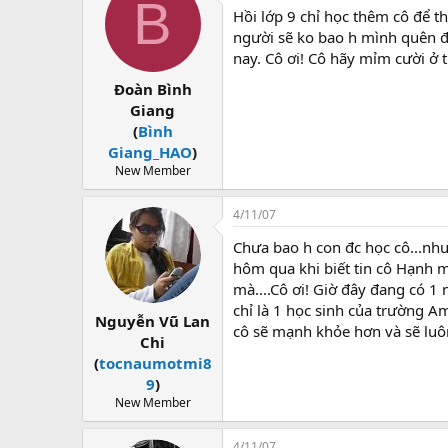
B
Hồi lớp 9 chỉ học thêm cô để th
người sẽ ko bao h mình quên đư
nay. Cô ơi! Cô hãy mỉm cười ở t
Đoàn Bình
Giang
(
Bình
Giang_HAO
)
New Member
4/11/07
Chưa bao h con đc học cô...như
hôm qua khi biết tin cô Hạnh m
mà....Cô ơi! Giờ đây đang có 1
chỉ là 1 học sinh của trường Am
Nguyễn Vũ Lan
cô sẽ mạnh khỏe hơn và sẽ luô
Chi
(
tocnaumotmi8
9
)
New Member
4/11/07