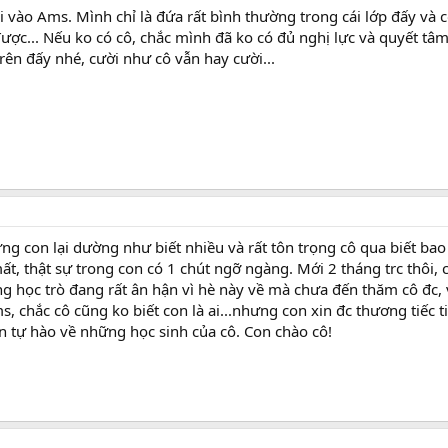
i vào Ams. Mình chỉ là đứa rất bình thường trong cái lớp đấy và 
ợc... Nếu ko có cô, chắc mình đã ko có đủ nghị lực và quyết tâ
rên đấy nhé, cười như cô vẫn hay cười...
ng con lại dường như biết nhiều và rất tôn trọng cô qua biết bao 
ất, thật sự trong con có 1 chút ngỡ ngàng. Mới 2 tháng trc thôi,
 ng học trò đang rất ân hận vì hè này về mà chưa đến thăm cô đc, 
s, chắc cô cũng ko biết con là ai...nhưng con xin đc thương tiếc 
n tự hào về những học sinh của cô. Con chào cô!