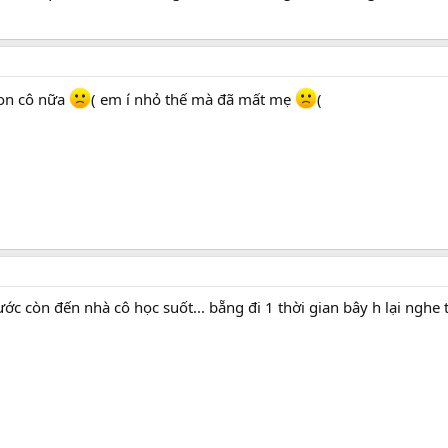
con cô nữa
( em í nhỏ thế mà đã mất mẹ
(
 còn đến nhà cô học suốt... bẵng đi 1 thời gian bây h lại nghe tin