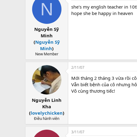
N
she's my english teacher in 10t
hope she be happy in heaven
Nguyễn Sỹ
Minh
(
Nguyễn Sỹ
Minh
)
New Member
2/11/07
Mới tháng 2 tháng 3 vừa rồi cô
Vẫn biết bệnh của cô nhưng hô
Vô cùng thương tiếc!
Nguyễn Linh
Kha
(
lovelychicken
)
Điều hành viên
3/11/07