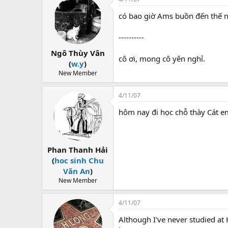
có bao giờ Ams buồn đến thế nà
----------
Ngô Thùy Vân
cô ơi, mong cô yên nghỉ.
(
w.y
)
New Member
4/11/07
hôm nay đi học chỗ thày Cát e
Phan Thanh Hải
(
hoc sinh Chu
Văn An
)
New Member
4/11/07
Although I've never studied a