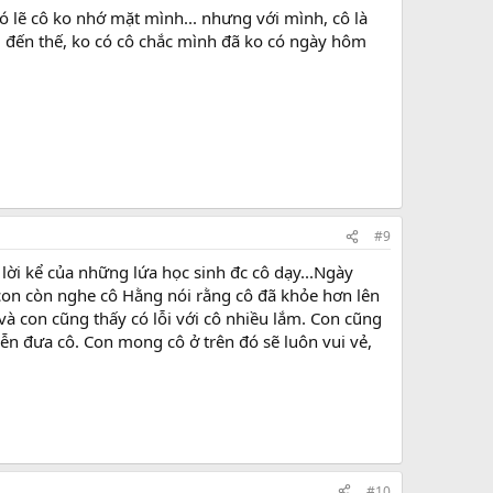
có lẽ cô ko nhớ mặt mình... nhưng với mình, cô là
m đến thế, ko có cô chắc mình đã ko có ngày hôm
#9
lời kể của những lứa học sinh đc cô dạy...Ngày
 con còn nghe cô Hằng nói rằng cô đã khỏe hơn lên
và con cũng thấy có lỗi với cô nhiều lắm. Con cũng
tiễn đưa cô. Con mong cô ở trên đó sẽ luôn vui vẻ,
#10