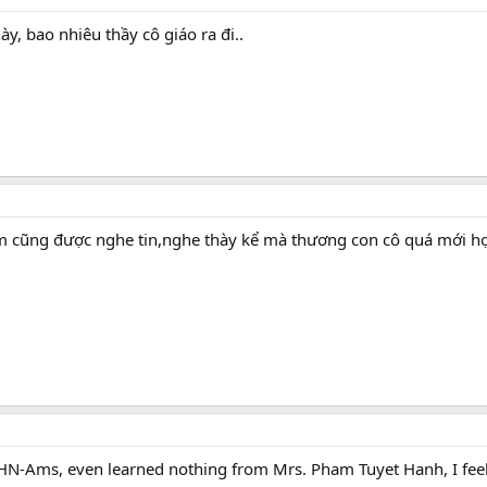
y, bao nhiêu thầy cô giáo ra đi..
m cũng được nghe tin,nghe thày kể mà thương con cô quá mới học
t HN-Ams, even learned nothing from Mrs. Pham Tuyet Hanh, I f