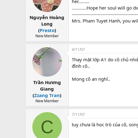
her.........
............Hope her soul will go dire
-------------------------------------------
Nguyễn Hoàng
Mrs. Pham Tuyet Hanh, you will al
Long
(
Presto
)
New Member
4/11/07
Thay mặt lớp A1 do cô chủ nhiệm
đình cô..
Mong cô an nghỉ..
Trần Hương
Giang
(
Zzang Tran
)
New Member
7/11/07
C
tuy chưa là học trò của cô, so