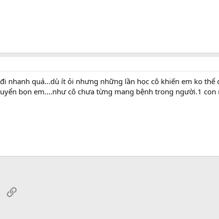
cô đi nhanh quá...dù ít ỏi nhưng những lần học cô khiến em ko thể
i tuyển bọn em....như cô chưa từng mang bệnh trong người.1 con 
sApp
Email
Link