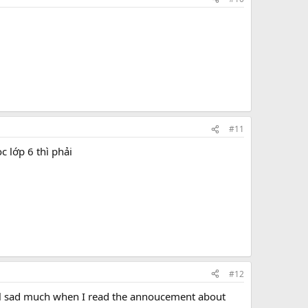
#11
 lớp 6 thì phải
#12
eel sad much when I read the annoucement about