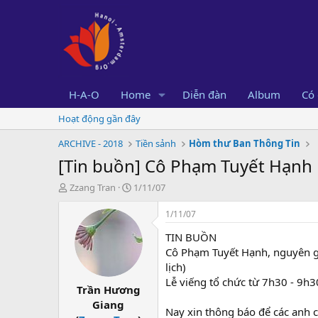
H-A-O
Home
Diễn đàn
Album
Có 
Hoạt động gần đây
ARCHIVE - 2018
Tiền sảnh
Hòm thư Ban Thông Tin
[Tin buồn] Cô Phạm Tuyết Hạnh
B
N
Zzang Tran
1/11/07
ắ
g
t
à
1/11/07
đ
y
TIN BUỒN
ầ
b
u
ắ
Cô Phạm Tuyết Hạnh, nguyên g
t
lịch)
đ
Lễ viếng tổ chức từ 7h30 - 9h
Trần Hương
ầ
u
Giang
Nay xin thông báo để các anh c