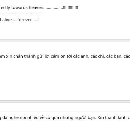
ctly towards heaven.................!!!!!!!!!!!!!
------------------------------
ive ....forever......!
 xin chân thành gửi lời cảm ơn tới các anh, các chị, các bạn, các
ng đã nghe nói nhiều về cô qua những người bạn. Xin thành kính