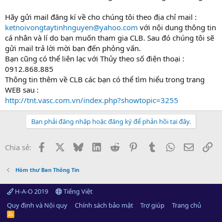
Hãy gửi mail đăng kí về cho chúng tôi theo địa chỉ mail :
ketnoivongtaytinhnguyen@yahoo.com
với nội dung thông tin
cá nhân và lí do bạn muốn tham gia CLB. Sau đó chúng tôi sẽ
gửi mail trả lời mời bạn đến phỏng vấn.
Bạn cũng có thể liên lạc với Thủy theo số điện thoại :
0912.868.885
Thông tin thêm về CLB các bạn có thể tìm hiểu trong trang
WEB sau :
http://tnt.vasc.com.vn/index.php?showtopic=3255
Bạn phải đăng nhập hoặc đăng ký để phản hồi tại đây.
Facebook
X
Bluesky
LinkedIn
Reddit
Pinterest
Tumblr
WhatsApp
Email
Li
Chia sẻ:
Hòm thư Ban Thông Tin
H-A-O 2019
Tiếng Việt
Quy định và Nội quy
Chính sách bảo mật
Trợ giúp
Trang chủ
R
S