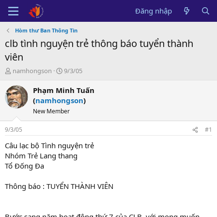
Đăng nhập
Hòm thư Ban Thông Tin
clb tình nguyện trẻ thông báo tuyển thành
viên
B
N
namhongson
9/3/05
ắ
g
t
à
Phạm Minh Tuấn
đ
y
(
namhongson
)
ầ
b
New Member
u
ắ
t
9/3/05
#1
đ
ầ
Câu lạc bộ Tình nguyện trẻ
u
Nhóm Trẻ Lang thang
Tổ Đống Đa
Thông báo : TUYỂN THÀNH VIÊN
Bước sang năm hoạt động thứ 7 của CLB, với mong muốn