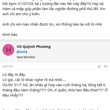
hồi 6pm 31/07/05 tại ( tượng đài nào lần này đây?!!) hay tai
Hàm cá mập góp phần làm tắc nghẽn đường phố thủ đô. Xin
anh chị em cho ý kiến.
Anh chị em nào nhận được tin, xin thông báo lại với lò nhé
Kính báo
Vũ Quỳnh Phương
H
(
hint
)
New Member
29/7/05
#4
Lò đây lò đây.
Lò gọi, các lò khác nghe rõ trả nhời....
Ừa thì 31/7 hử, ăn nhậu gì họp vào cuối tháng hà, tổng kết 6
tháng đầu năm chăng???? Oh, tí quên, thía hẹn đâu thía???? Ở
đâu nhẩy???