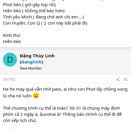
Phọt béo ( giờ gầy tọp rồi)
Hiền béo ( không thể béo hơn)
Tình yêu Minh ( đang chờ anh chị em ...)
Con Huyền, Con Q ( 2 con này bắt phải đi)
Kính thư
Hiền béo
Đặng Thùy Linh
D
(
danglinh
)
New Member
29/7/05
#2
He he may quá vẫn nhớ pass, ai như con Phọt lấy chồng xong
lú cha nó luôn
Thế chương trình cụ thể là tnào? 30-31 là chúng mày định
phím cả 2 ngày à, âuvơnai à? Thông báo ctrình cụ thể đi để
còn xếp lịch chứ.