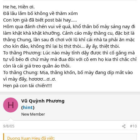
He he, Hiền ơi.
Đã lâu lắm bố không về thăm xóm
Con lợn già đã biết post bài hay.....
Hôm qua đánh chén vui vẻ quá, khổ thân bố mày sáng nay đi
làm khật khà khật khưỡng. Cảnh cáo mấy thằng cu, đặc bịt là
thằng Chung, lần sau đi chơi với lũ khỉ cái nhà ta phải ăn mặc
cho kín đáo, không thì lại bị thịt thòi... ấy ấy, thiệt thòi.
To thằng Phương: Lúc nào mày tỉnh dậy được thì cố gắng mà
tự vỗ béo đi chứ mày mà đua đòi với cô em họ kia thì chắc chỉ
còn là cái giá treo quần áo thôi.
To thằng Chung: Mịa, thằng khốn, bố mày đang díp mắt vào
vì mày đấy, hơơơơ...ơ..ơ.
Hẹn pà con tái chiến!!!!
Vũ Quỳnh Phương
H
(
hint
)
New Member
9/8/05
#10
Duong Xuan Hieu đã viết: