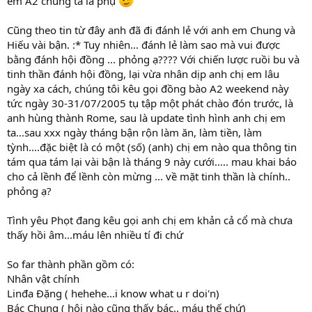
em A2 chúng ta là phụ
Cũng theo tin từ đây anh đã đi đánh lẻ với anh em Chung và
Hiếu vài bận. :* Tuy nhiên... đánh lẻ làm sao mà vui được
bằng đánh hội đồng ... phỏng ạ???? Với chiến lược ruồi bu và
tinh thần đánh hội đồng, lại vừa nhân dịp anh chị em lâu
ngày xa cách, chúng tôi kêu gọi đồng bào A2 weekend này
tức ngày 30-31/07/2005 tụ tập một phát chào đón trước, là
anh hùng thành Rome, sau là update tình hình anh chị em
ta...sau xxx ngày tháng bận rộn làm ăn, làm tiền, làm
tỳnh....đặc biệt là có một (số) (anh) chị em nào qua thông tin
tám qua tám lại vài bận là tháng 9 này cưới..... mau khai báo
cho cả lềnh để lềnh còn mừng ... về mặt tinh thần là chính..
phỏng ạ?
Tình yêu Phọt đang kêu gọi anh chị em khản cả cổ mà chưa
thấy hồi âm...máu lên nhiều tí đi chứ
So far thành phần gồm có:
Nhân vật chính
Linđa Đặng ( hehehe...i know what u r doi'n)
Bác Chung ( hội nào cũng thấy bác.. máu thế chứ)