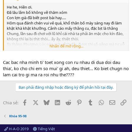
He he, Hiền ơi.
Đã lâu lắm bố không về thăm xóm
Con lợn già đã biết post bài hay.....
Hôm qua đánh chén vui vẻ quá, khổ thân bố mày sáng nay đi làm
khật khà khật khưỡng. Cảnh cáo mấy thằng cu, đặc bịt là thằng
Chung, lần sau đi chơi với lũ khỉ cái nhà ta phải ăn mặc cho kín đáo,
không thì lại bị thịt thòi... ấy ấy, thiệt thòi.
To thằng Phương: Lúc nào mày tỉnh dậy được thì cố gắng mà tự vỗ
Nhấn để mở rộng...
béo đi chứ mày mà đua đòi với cô em họ kia thì chắc chỉ còn là cái
giá treo quần áo thôi.
To thằng Chung: Mịa, thằng khốn, bố mày đang díp mắt vào vì mày
Cac bac nha minh ti' toet xong con ru nhau di dua doi dau
đấy, hơơơơ...ơ..ơ.
thia', ko cho chi em so mui' gi ah, deu thiet... Ko biet chugn no
Hẹn pà con tái chiến!!!!
lam cai tro gi ma ra roi nhu the????
Bạn phải đăng nhập hoặc đăng ký để phản hồi tại đây.
Facebook
X
Bluesky
LinkedIn
Reddit
Pinterest
Tumblr
WhatsApp
Email
Li
Chia sẻ:
Khóa 95-98
H-A-O 2019
Tiếng Việt