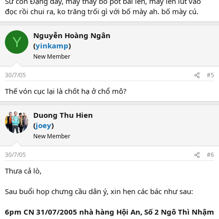
Sư con Đặng đấy, mày thấy bố pốt bài lên, mày lén lút vào
đọc rồi chui ra, ko trăng trối gì với bố mày ah. bố mày cú.
Nguyễn Hoàng Ngân
Y
(
yinkamp
)
New Member
30/7/05
#5
Thế vón cục lại là chốt hạ ở chổ mô?
Duong Thu Hien
(
joey
)
New Member
30/7/05
#6
Thưa cả lò,
Sau buổi họp chưng cầu dân ý, xin hẹn các bác như sau:
6pm CN 31/07/2005 nhà hàng Hội An, Số 2 Ngô Thì Nhậm