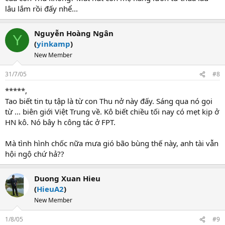
lâu lắm rồi đấy nhể...
Nguyễn Hoàng Ngân
Y
(
yinkamp
)
New Member
31/7/05
#8
*****,
Tao biết tin tụ tập là từ con Thu nở này đấy. Sáng qua nó gọi
từ ... biên giới Việt Trung về. Kô biết chiều tối nay có mẹt kịp ở
HN kô. Nó bây h công tác ở FPT.
Mà tình hình chốc nữa mưa gió bão bùng thế này, anh tài vẫn
hội ngộ chứ hả??
Duong Xuan Hieu
(
HieuA2
)
New Member
1/8/05
#9