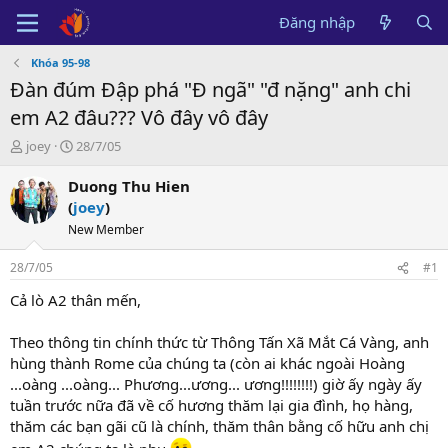
Đăng nhập
Khóa 95-98
Đàn đúm Đập phá "Đ ngã" "đ nặng" anh chi
em A2 đâu??? Vô đây vô đây
B
N
joey
28/7/05
ắ
g
t
à
Duong Thu Hien
đ
y
(
joey
)
ầ
b
New Member
u
ắ
t
28/7/05
#1
đ
ầ
Cả lò A2 thân mến,
u
Theo thông tin chính thức từ Thông Tấn Xã Mắt Cá Vàng, anh
hùng thành Rome của chúng ta (còn ai khác ngoài Hoàng
...oàng ...oàng... Phương...ương... ương!!!!!!!!) giờ ấy ngày ấy
tuần trước nữa đã về cố hương thăm lại gia đình, họ hàng,
thăm các bạn gãi cũ là chính, thăm thân bằng cố hữu anh chị