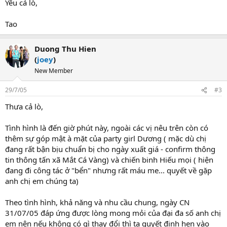
Yêu cả lò,
Tao
Duong Thu Hien
(
joey
)
New Member
29/7/05
#3
Thưa cả lò,
Tình hình là đến giờ phút này, ngoài các vị nêu trên còn có
thêm sự góp mật à mặt của party girl Dương ( mặc dù chị
đang rất bận bịu chuẩn bị cho ngày xuất giá - confirm thông
tin thông tấn xã Mắt Cá Vàng) và chiến binh Hiếu mọi ( hiện
đang đi công tác ở "bển" nhưng rất máu me... quyết về gặp
anh chị em chúng ta)
Theo tình hình, khả năng và nhu cầu chung, ngày CN
31/07/05 đáp ứng được lòng mong mỏi của đại đa số anh chị
em nên nếu không có gì thay đổi thì ta quyết định hẹn vào