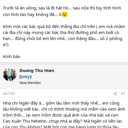
Trước là ăn uống, sau là đi hát hò... sau nữa thì tùy tình hình
còn tỉnh táo hay không đã... 0
Kính mời các bác quá bộ đến thẳng địa chỉ trên ( em mà nhầm
cái địa chỉ này mong các bác tha thứ đường phố em biết có
hạn... đừng chửi bố em lên nhé.. con Đặng đâu... số 2 phỏng
ạ?)
Kính báo
Duong Thu Hien
(
joey
)
New Member
30/7/05
#7
Nhà chị Ngân đấy à... gớm lâu lắm mới thấy nhể... em cũng
lâu không viết bài.. chỉ có thỉnh thoảng mò mẫm vào xem ảnh
trộm thôi... lại xem trộm được quả ảnh của nhà bác và con
Cao Xuân Thu hehehe...chụp nhà ai đấy? Mà Ngân có liên lạc
của con Thu không? Mất hút con mẹ hàng lươn từ thủa lâu