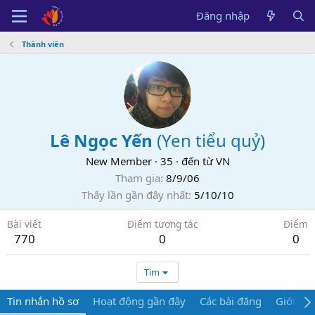
Đăng nhập
Thành viên
Lê Ngọc Yến
(
Yen tiểu quỷ
)
New Member
·
35
·
đến từ
VN
Tham gia
8/9/06
Thấy lần gần đây nhất
5/10/10
Bài viết
Điểm tương tác
Điểm
770
0
0
Tìm
Tin nhắn hồ sơ
Hoạt động gần đây
Các bài đăng
Giới thi