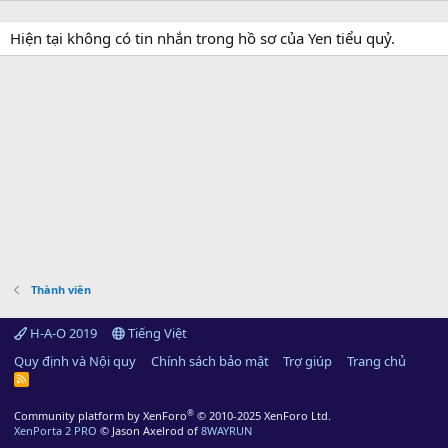
Hiện tại không có tin nhắn trong hồ sơ của Yen tiểu quỷ.
Thành viên
H-A-O 2019
Tiếng Việt
Quy định và Nội quy
Chính sách bảo mật
Trợ giúp
Trang chủ
R
S
S
®
Community platform by XenForo
© 2010-2025 XenForo Ltd.
XenPorta 2 PRO
© Jason Axelrod of
8WAYRUN