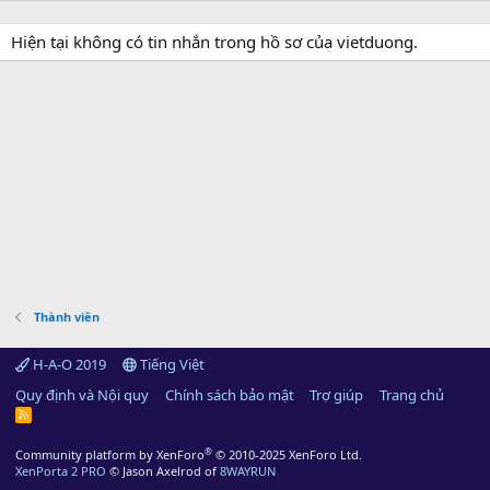
Hiện tại không có tin nhắn trong hồ sơ của vietduong.
Thành viên
H-A-O 2019
Tiếng Việt
Quy định và Nội quy
Chính sách bảo mật
Trợ giúp
Trang chủ
R
S
S
®
Community platform by XenForo
© 2010-2025 XenForo Ltd.
XenPorta 2 PRO
© Jason Axelrod of
8WAYRUN