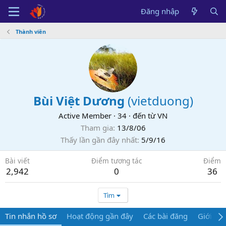
Đăng nhập
Thành viên
Bùi Việt Dương
(
vietduong
)
Active Member
·
34
·
đến từ
VN
Tham gia
13/8/06
Thấy lần gần đây nhất
5/9/16
Bài viết
Điểm tương tác
Điểm
2,942
0
36
Tìm
Tin nhắn hồ sơ
Hoạt động gần đây
Các bài đăng
Giới thi