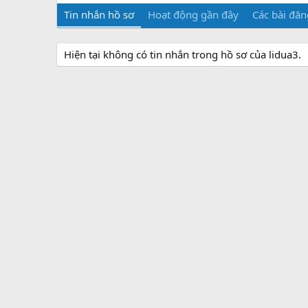
Tin nhắn hồ sơ
Hoạt động gần đây
Các bài đăn
Hiện tại không có tin nhắn trong hồ sơ của lidua3.