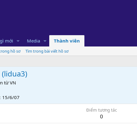
gì mới
Media
Thành viên
 trong hồ sơ
Tìm trong bài viết hồ sơ
(
lidua3
)
n từ
VN
15/6/07
Điểm tương tác
0