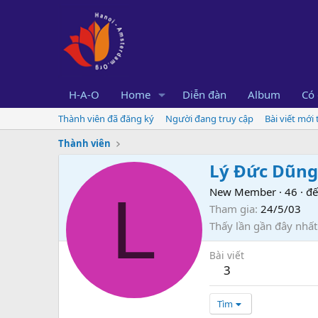
H-A-O
Home
Diễn đàn
Album
Có 
Thành viên đã đăng ký
Người đang truy cập
Bài viết mới
Thành viên
Lý Đức Dũng
L
New Member
·
46
·
đế
Tham gia
24/5/03
Thấy lần gần đây nhất
Bài viết
3
Tìm