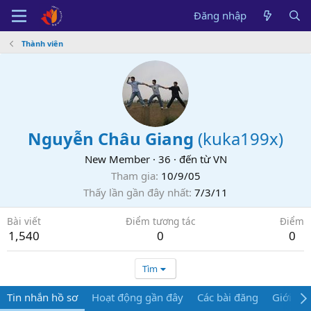
Đăng nhập
Thành viên
Nguyễn Châu Giang
(
kuka199x
)
New Member
·
36
·
đến từ
VN
Tham gia
10/9/05
Thấy lần gần đây nhất
7/3/11
Bài viết
Điểm tương tác
Điểm
1,540
0
0
Tìm
Tin nhắn hồ sơ
Hoạt động gần đây
Các bài đăng
Giới thi