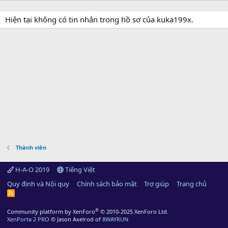
Hiện tại không có tin nhắn trong hồ sơ của kuka199x.
Thành viên
H-A-O 2019
Tiếng Việt
Quy định và Nội quy
Chính sách bảo mật
Trợ giúp
Trang chủ
R
S
S
®
Community platform by XenForo
© 2010-2025 XenForo Ltd.
XenPorta 2 PRO
© Jason Axelrod of
8WAYRUN