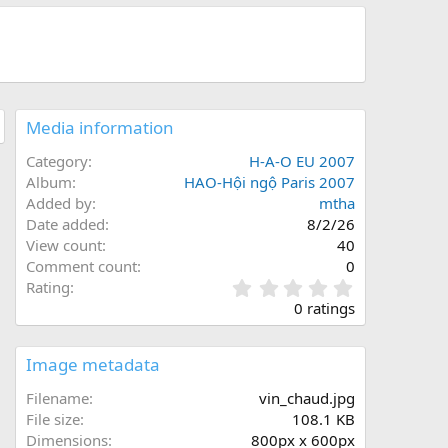
Media information
Category
H-A-O EU 2007
Album
HAO-Hội ngộ Paris 2007
Added by
mtha
Date added
8/2/26
View count
40
Comment count
0
0
Rating
.
0 ratings
0
0
s
Image metadata
t
a
Filename
vin_chaud.jpg
r
File size
108.1 KB
(
Dimensions
800px x 600px