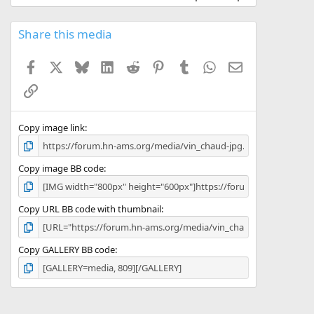
s
)
Share this media
Facebook
X
Bluesky
LinkedIn
Reddit
Pinterest
Tumblr
WhatsApp
Email
Link
Copy image link
Copy image BB code
Copy URL BB code with thumbnail
Copy GALLERY BB code