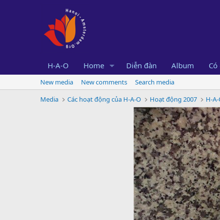
H-A-O
Home
Diễn đàn
Album
Có 
New media
New comments
Search media
Media
Các hoạt động của H-A-O
Hoạt động 2007
H-A-