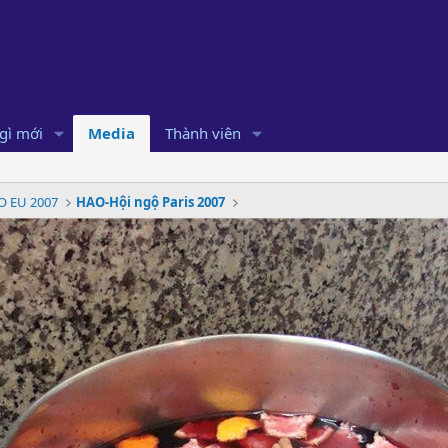
gì mới
Media
Thành viên
O EU 2007
HAO-Hội ngộ Paris 2007