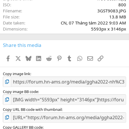
)
ISO
800
Filename
3GST9083.JPG
File size
13.8 MB
Date taken
CN, 07 Tháng tám 2022 9:03 AM
Dimensions
5593px x 3146px
Share this media
Facebook
X
Bluesky
LinkedIn
Reddit
Pinterest
Tumblr
WhatsApp
Email
Link
Copy image link
Copy image BB code
Copy URL BB code with thumbnail
Copy GALLERY BB code