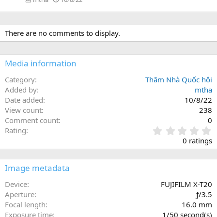
There are no comments to display.
Media information
Category
Thăm Nhà Quốc hội
Added by
mtha
Date added
10/8/22
View count
238
Comment count
0
0
Rating
.
0 ratings
0
0
s
Image metadata
t
a
Device
FUJIFILM X-T20
r
Aperture
ƒ/3.5
(
Focal length
16.0 mm
s
Exposure time
1/50 second(s)